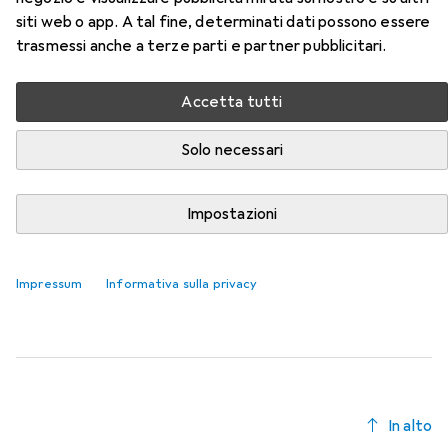
base MZB
siti web o app. A tal fine, determinati dati possono essere
trasmessi anche a terze parti e partner pubblicitari.
Qui trovi accessori adatti per il prodotto Röhm Mandrino
base MZB della categoria Tornio.
Accetta tutti
Rilevanza
Elenco dei prodotti
Solo necessari
Impostazioni
Tornio
EUR
527,22
Röhm
manicotto di serraggio
Impressum
Informativa sulla privacy
In alto