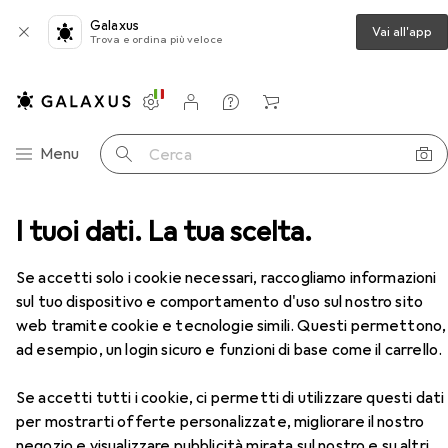
Galaxus
Vai all'app
Trova e ordina più veloce
Impostazioni
Conto cliente
Liste di confronto
Liste dei desideri
Carrello
Categoria Navigazione
Menu
Cerca
esare + Piallare
I tuoi dati. La tua scelta.
Tornio
Röhm Mandrino base MZB
Accessori
Se accetti solo i cookie necessari, raccogliamo informazioni
EUR
617,86
sul tuo dispositivo e comportamento d'uso sul nostro sito
Röhm
Mandrino base MZB
web tramite cookie e tecnologie simili. Questi permettono,
ad esempio, un login sicuro e funzioni di base come il carrello.
Se accetti tutti i cookie, ci permetti di utilizzare questi dati
Accessori per Röhm Mandrino
per mostrarti offerte personalizzate, migliorare il nostro
negozio e visualizzare pubblicità mirata sul nostro e su altri