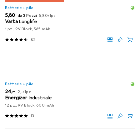
Batterie + pile
EUR
EUR
5,80
da 3 Pezzi
5,80
/
1pz.
Varta
Longlife
1 pz., 9V Block, 565 mAh
82
Batterie + pile
EUR
EUR
24,–
2,–
/
1pz.
Energizer
Industriale
12 pz., 9V Block, 600 mAh
13