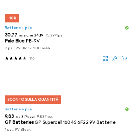
−10%
Batterie + pile
EUR
EUR
EUR
30,77
anziché
34,19
15,39
/
1pz.
Pale Blue
PB-9V
2 pz., 9V Block, 500 mAh
116
SCONTO SULLA QUANTITÀ
Batterie + pile
EUR
EUR
9,83
da 3 Pezzi
9,83
/
1pz.
GP Batteries
GP Supercell 1604S 6F22 9V Batterie
1 pz., 9V Block