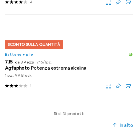
4
SCONTO SULLA QUANTITÀ
Batterie + pile
EUR
EUR
7,15
da 3 Pezzi
7,15
/
1pz.
Agfaphoto
Potenza estrema alcalina
1 pz., 9V Block
1
15 di 15 prodotti
In alto