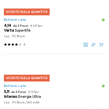
SCONTO SULLA QUANTITÀ
Batterie + pile
EUR
EUR
4,14
da 3 Pezzi
4,14
/
1pz.
Varta
Superlife
1 pz., 9V Block
6
SCONTO SULLA QUANTITÀ
Batterie + pile
EUR
EUR
5,11
da 3 Pezzi
5,11
/
1pz.
Intenso
Energia Ultra
1 pz., 9V Block, 560 mAh