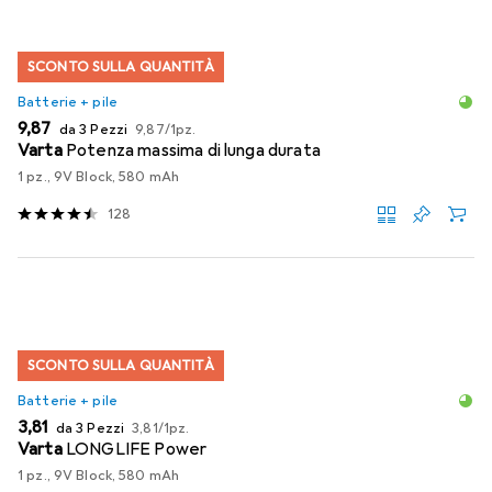
SCONTO SULLA QUANTITÀ
Batterie + pile
EUR
EUR
9,87
da 3 Pezzi
9,87
/
1pz.
Varta
Potenza massima di lunga durata
1 pz., 9V Block, 580 mAh
128
SCONTO SULLA QUANTITÀ
Batterie + pile
EUR
EUR
3,81
da 3 Pezzi
3,81
/
1pz.
Varta
LONGLIFE Power
1 pz., 9V Block, 580 mAh