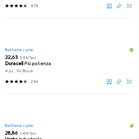
478
Batterie + pile
EUR
EUR
22,63
5,66
/
1pz.
Duracell
Più potenza
4 pz., 9V Block
246
Batterie + pile
EUR
EUR
28,86
1,44
/
1pz.