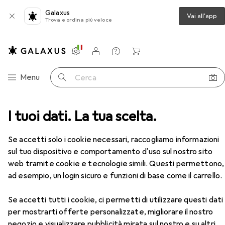
Galaxus
Vai all'app
Trova e ordina più veloce
Impostazioni
Conto cliente
Liste di confronto
Liste dei desideri
Carrello
Categoria Navigazione
Menu
Cerca
sitivo di misurazione del monossido di carbonio CO-700
I tuoi dati. La tua scelta.
Accessori
Se accetti solo i cookie necessari, raccogliamo informazioni
sul tuo dispositivo e comportamento d'uso sul nostro sito
web tramite cookie e tecnologie simili. Questi permettono,
ad esempio, un login sicuro e funzioni di base come il carrello.
EUR
179,–
Se accetti tutti i cookie, ci permetti di utilizzare questi dati
Voltcraft
Dispositivo di misurazione
per mostrarti offerte personalizzate, migliorare il nostro
del monossido di carbonio CO-700
negozio e visualizzare pubblicità mirata sul nostro e su altri