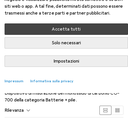
siti web o app. A tal fine, determinati dati possono essere
trasmessi anche a terze parti e partner pubblicitari.
Accetta tutti
Solo necessari
Accessori per Voltcraft
Dispositivo di misurazione del
Impostazioni
monossido di carbonio CO-700
Impressum
Informativa sulla privacy
Qui trovi accessori adatti per il prodotto Voltcraft
Dispositivo di misurazione del monossido di carbonio CO-
700 della categoria Batterie + pile.
Rilevanza
Elenco dei prodotti