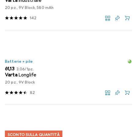
Varta
Industriale
20 pz., 9V Block, 580 mAh
142
Batterie + pile
EUR
EUR
61,13
3,06
/
1pz.
Varta
Longlife
20 pz., 9V Block
82
SCONTO SULLA QUANTITÀ