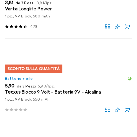
EUR
EUR
3,81
da 3 Pezzi
3,81
/
1pz.
Varta
Longlife Power
1 pz., 9V Block, 580 mAh
478
SCONTO SULLA QUANTITÀ
Batterie + pile
EUR
EUR
5,90
da 3 Pezzi
5,90
/
1pz.
Tecxus
Blocco 9 Volt - Batteria 9V - Alcalina
1 pz., 9V Block, 550 mAh