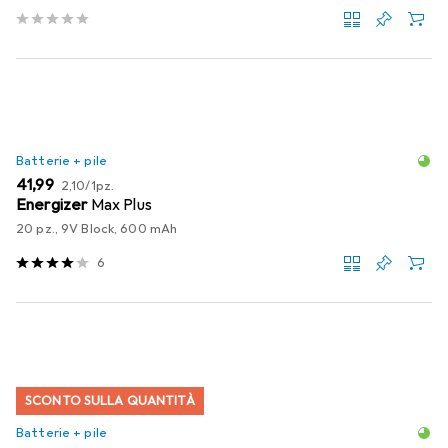
Batterie + pile
EUR
EUR
41,99
2,10
/
1pz.
Energizer
Max Plus
20 pz., 9V Block, 600 mAh
6
SCONTO SULLA QUANTITÀ
Batterie + pile