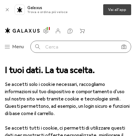
Galaxus
Vai all'app
Trova e ordina più veloce
Impostazioni
Conto cliente
Liste di confronto
Liste dei desideri
Carrello
Categoria Navigazione
Menu
Cerca
iardino
I tuoi dati. La tua scelta.
Utensileria
Dispositivi di misurazione
Termocamera
Termocamera
Se accetti solo i cookie necessari, raccogliamo
informazioni sul tuo dispositivo e comportamento d'uso
sul nostro sito web tramite cookie e tecnologie simili.
Prodotti
Forum
Questi permettono, ad esempio, un login sicuro e funzioni
di base come il carrello.
Se accetti tutti i cookie, ci permetti di utilizzare questi
dati per mostrarti offerte personalizzate, migliorare il