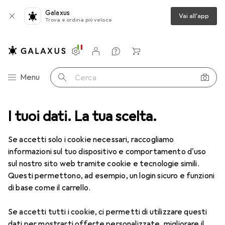
Galaxus
Vai all'app
Trova e ordina più veloce
Impostazioni
Conto cliente
Liste di confronto
Liste dei desideri
Carrello
Categoria Navigazione
Menu
Cerca
I tuoi dati. La tua scelta.
Se accetti solo i cookie necessari, raccogliamo
informazioni sul tuo dispositivo e comportamento d'uso
sul nostro sito web tramite cookie e tecnologie simili.
Questi permettono, ad esempio, un login sicuro e funzioni
di base come il carrello.
Se accetti tutti i cookie, ci permetti di utilizzare questi
dati per mostrarti offerte personalizzate, migliorare il