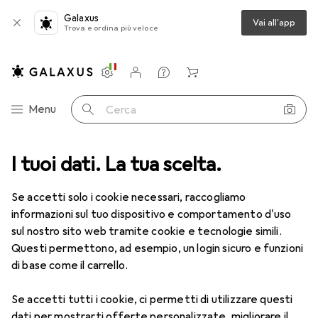
Galaxus
Vai all'app
Trova e ordina più veloce
Impostazioni
Conto cliente
Liste di confronto
Liste dei desideri
Carrello
Categoria Navigazione
Menu
Cerca
I tuoi dati. La tua scelta.
Tutte le categorie
Fai da te + Giardino
Grill
Grill a gas
Grill a gas
Se accetti solo i cookie necessari, raccogliamo
informazioni sul tuo dispositivo e comportamento d'uso
sul nostro sito web tramite cookie e tecnologie simili.
Prodotti
Forum
Questi permettono, ad esempio, un login sicuro e funzioni
di base come il carrello.
Se accetti tutti i cookie, ci permetti di utilizzare questi
dati per mostrarti offerte personalizzate, migliorare il