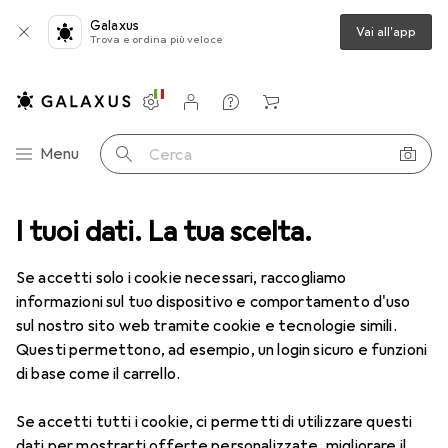
Galaxus
Vai all'app
Trova e ordina più veloce
Impostazioni
Conto cliente
Liste di confronto
Liste dei desideri
Carrello
Categoria Navigazione
Menu
Cerca
turare
I tuoi dati. La tua scelta.
Ferramenta
Montaggio della porta
Raccordo porte
Raccordo porte
Se accetti solo i cookie necessari, raccogliamo
informazioni sul tuo dispositivo e comportamento d'uso
sul nostro sito web tramite cookie e tecnologie simili.
Prodotti
Forum
Questi permettono, ad esempio, un login sicuro e funzioni
di base come il carrello.
Se accetti tutti i cookie, ci permetti di utilizzare questi
dati per mostrarti offerte personalizzate, migliorare il