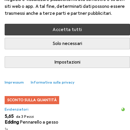
siti web o app. A tal fine, determinati dati possono essere
trasmessi anche a terze parti e partner pubblicitari.
Accessori per Roba Tavola di
Accetta tutti
legno per stand
Solo necessari
Qui trovi accessori adatti per il prodotto Roba Tavola di
legno per stand delle categorie Evidenziatori e Pastelli.
Impostazioni
Rilevanza
Elenco dei prodotti
Impressum
Informativa sulla privacy
SCONTO SULLA QUANTITÀ
Evidenziatori
EUR
5,65
da 3 Pezzi
Edding
Pennarello a gesso
1x