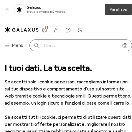
Galaxus
Vai all'app
Trova e ordina più veloce
Impostazioni
Conto cliente
Liste di confronto
Liste dei desideri
Carrello
Categoria Navigazione
Menu
Cerca
Lavagna per bambini
I tuoi dati. La tua scelta.
Roba Tavola di legno per stand
Accessori
Se accetti solo i cookie necessari, raccogliamo informazioni
sul tuo dispositivo e comportamento d'uso sul nostro sito
web tramite cookie e tecnologie simili. Questi permettono,
EUR
49,28
ad esempio, un login sicuro e funzioni di base come il carrello.
Roba
Tavola di legno per stand
Se accetti tutti i cookie, ci permetti di utilizzare questi dati
per mostrarti offerte personalizzate, migliorare il nostro
negozio e visualizzare pubblicità mirata sul nostro e su altri