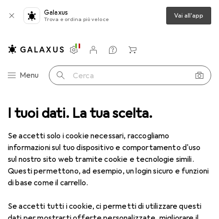
Galaxus
Vai all'app
Trova e ordina più veloce
Impostazioni
Conto cliente
Liste di confronto
Liste dei desideri
Carrello
Categoria Navigazione
Menu
Cerca
rina giocattolo
I tuoi dati. La tua scelta.
Schleich Stallone Unicorno della Luna
Accessori
Se accetti solo i cookie necessari, raccogliamo
EUR
17,06
informazioni sul tuo dispositivo e comportamento d'uso
Schleich
Stallone Unicorno della Luna
sul nostro sito web tramite cookie e tecnologie simili.
Questi permettono, ad esempio, un login sicuro e funzioni
di base come il carrello.
Accessori per Schleich Stallone
Se accetti tutti i cookie, ci permetti di utilizzare questi
dati per mostrarti offerte personalizzate, migliorare il