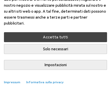
Unicorno della Luna
nostro negozio e visualizzare pubblicità mirata sul nostro e
su altri siti web o app. A tal fine, determinati dati possono
Qui trovi accessori adatti per il prodotto Schleich Stallone
essere trasmessi anche a terze parti e partner
Unicorno della Luna.
pubblicitari.
Rilevanza
Accetta tutti
Elenco dei prodotti
Nessun prodotto trovato
Solo necessari
Impostazioni
Impressum
Informativa sulla privacy