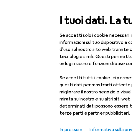
Cerca
I tuoi dati. La t
Se accetti solo i cookie necessari,
Categoria Navigazione
Tutte le categorie
Giocattoli
Creat
Tutte le categorie
informazioni sul tuo dispositivo 
d'uso sul nostro sito web tramite 
Giocattoli
tecnologie simili. Questi permett
un login sicuro e funzioni di base com
EU
19
Creatività +
sma
apprendimento
Se accetti tutti i cookie, ci permet
questi dati per mostrarti offerte
Gioco di ruolo dei
migliorare il nostro negozio e visua
bambini
mirata sul nostro e su altri siti web 
Accessori per cucine
determinati dati possono essere t
Accessori pe
giocattolo
terze parti e partner pubblicitari.
Accessori
Qui trovi accessori adatti 
Impressum
Informativa sulla pri
supermercato