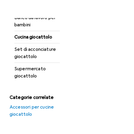
Ordina per
:
Rilevanza
giocattolo
Elenco dei prodotti
Banco da lavoro per
bambini
Cucina giocattolo
Set di acconciature
giocattolo
Supermercato
giocattolo
Categorie correlate
Accessori per cucine
giocattolo