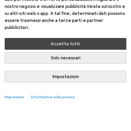
nostro negozio e visualizzare pubblicità mirata sul nostro e
Qui trovi accessori adatti per il prodotto Trefl Fuji.
su altri siti web o app. A tal fine, determinati dati possono
Rilevanza
essere trasmessi anche a terze parti e partner
pubblicitari.
Elenco dei prodotti
Nessun prodotto trovato
Accetta tutti
Solo necessari
Impostazioni
Impressum
Informativa sulla privacy