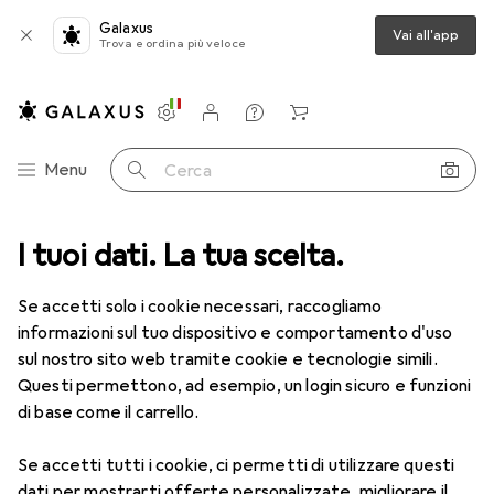
Galaxus
Vai all'app
Trova e ordina più veloce
Impostazioni
Conto cliente
Liste di confronto
Liste dei desideri
Carrello
Categoria Navigazione
Menu
Cerca
i
I tuoi dati. La tua scelta.
Giochi di società + Puzzle
Puzzle
Trefl Fuji
Accessori
Se accetti solo i cookie necessari, raccogliamo
Trefl
Fuji
informazioni sul tuo dispositivo e comportamento d'uso
1500 pezzi
sul nostro sito web tramite cookie e tecnologie simili.
Questi permettono, ad esempio, un login sicuro e funzioni
di base come il carrello.
Accessori per Trefl Fuji
Se accetti tutti i cookie, ci permetti di utilizzare questi
dati per mostrarti offerte personalizzate, migliorare il