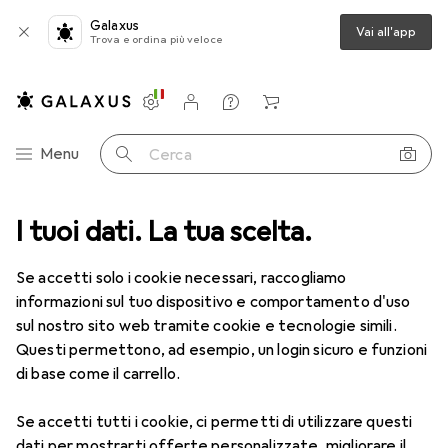
Galaxus
Vai all'app
Trova e ordina più veloce
Impostazioni
Conto cliente
Liste di confronto
Liste dei desideri
Carrello
Categoria Navigazione
Menu
Cerca
età + Puzzle
I tuoi dati. La tua scelta.
Puzzle
Trefl Vista stradale di Parigi
Accessori
EUR
30,92
Se accetti solo i cookie necessari, raccogliamo
Trefl
Vista stradale di Parigi
informazioni sul tuo dispositivo e comportamento d'uso
6000 pezzi
sul nostro sito web tramite cookie e tecnologie simili.
Questi permettono, ad esempio, un login sicuro e funzioni
di base come il carrello.
Accessori per Trefl Vista stradale
Se accetti tutti i cookie, ci permetti di utilizzare questi
dati per mostrarti offerte personalizzate, migliorare il