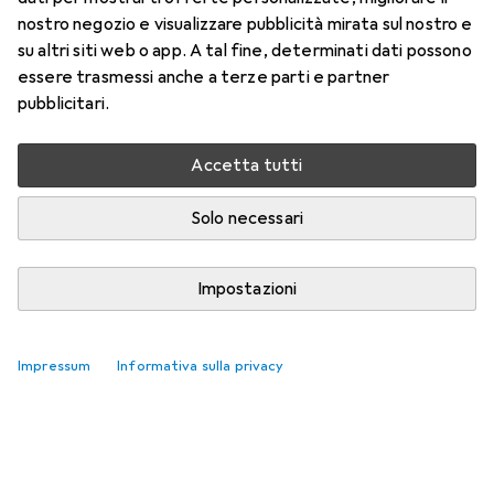
di Parigi
nostro negozio e visualizzare pubblicità mirata sul nostro e
su altri siti web o app. A tal fine, determinati dati possono
Qui trovi accessori adatti per il prodotto Trefl Vista
essere trasmessi anche a terze parti e partner
stradale di Parigi.
pubblicitari.
Rilevanza
Elenco dei prodotti
Accetta tutti
Nessun prodotto trovato
Solo necessari
Impostazioni
Impressum
Informativa sulla privacy