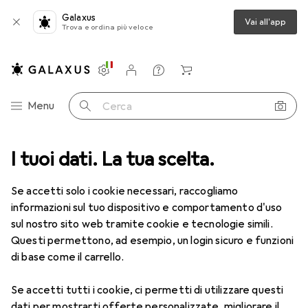
Galaxus
Vai all'app
Trova e ordina più veloce
Impostazioni
Conto cliente
Liste di confronto
Liste dei desideri
Carrello
Categoria Navigazione
Menu
Cerca
rie
I tuoi dati. La tua scelta.
Bellezza + Salute
Salute
Ottica
Occhiali da lettura
Occhiali da lettura
Se accetti solo i cookie necessari, raccogliamo
informazioni sul tuo dispositivo e comportamento d'uso
sul nostro sito web tramite cookie e tecnologie simili.
Prodotti
Forum
Questi permettono, ad esempio, un login sicuro e funzioni
di base come il carrello.
Se accetti tutti i cookie, ci permetti di utilizzare questi
dati per mostrarti offerte personalizzate, migliorare il