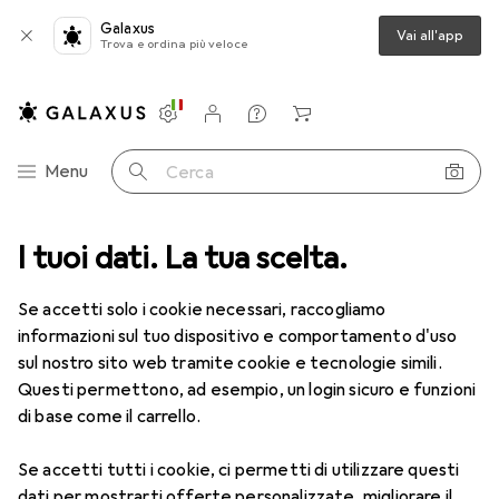
Galaxus
Vai all'app
Trova e ordina più veloce
Impostazioni
Conto cliente
Liste di confronto
Liste dei desideri
Carrello
Categoria Navigazione
Menu
Cerca
Spazzolini elettrici più venduti
I tuoi dati. La tua scelta.
di Oclean
Se accetti solo i cookie necessari, raccogliamo
informazioni sul tuo dispositivo e comportamento d'uso
Questa pagina è sempre aggiornata e si aggiorna
sul nostro sito web tramite cookie e tecnologie simili.
i
automaticamente.
Questi permettono, ad esempio, un login sicuro e funzioni
di base come il carrello.
1. Oclean
X10
Se accetti tutti i cookie, ci permetti di utilizzare questi
dati per mostrarti offerte personalizzate, migliorare il