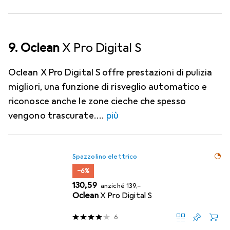
9. Oclean
X Pro Digital S
Oclean X Pro Digital S offre prestazioni di pulizia
migliori, una funzione di risveglio automatico e
riconosce anche le zone cieche che spesso
vengono trascurate.
più
Spazzolino elettrico
−6%
EUR
EUR
130,59
anziché
139,–
Oclean
X Pro Digital S
6