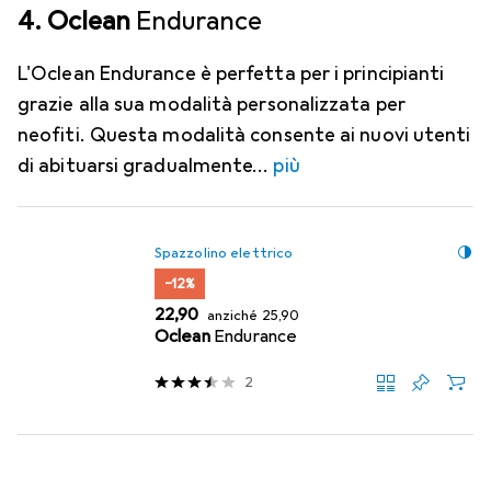
4. Oclean
Endurance
L'Oclean Endurance è perfetta per i principianti
grazie alla sua modalità personalizzata per
neofiti. Questa modalità consente ai nuovi utenti
di abituarsi gradualmente
più
Spazzolino elettrico
−12%
EUR
EUR
22,90
anziché
25,90
Oclean
Endurance
2