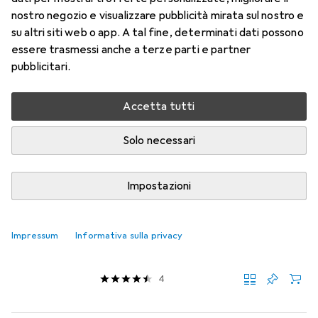
L'Oclean X10 garantisce fino a 40.000 giri al
nostro negozio e visualizzare pubblicità mirata sul nostro e
minuto per una rimozione venti volte superiore
su altri siti web o app. A tal fine, determinati dati possono
essere trasmessi anche a terze parti e partner
della placca dentale. Il motore a levitazione
pubblicitari.
magnetica e la tecnologia
più
Accetta tutti
Questo è ciò che pensano i clienti
i
Pro
Connessione USB
Solo necessari
Pulisce bene
Impostazioni
Spazzolino elettrico
EUR
32,90
Impressum
Informativa sulla privacy
Oclean
X10
4