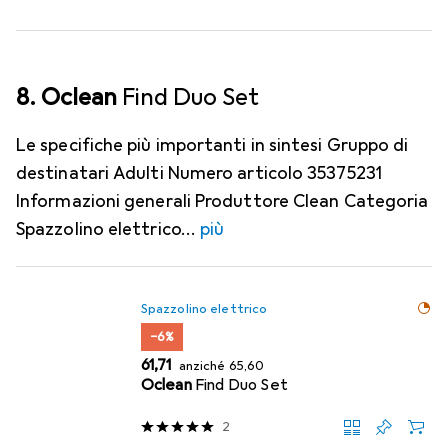
8. Oclean
Find Duo Set
Le specifiche più importanti in sintesi Gruppo di
destinatari Adulti Numero articolo 35375231
Informazioni generali Produttore Clean Categoria
Spazzolino elettrico
più
Spazzolino elettrico
−6%
EUR
EUR
61,71
anziché
65,60
Oclean
Find Duo Set
2