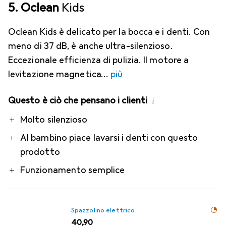
5. Oclean
Kids
Oclean Kids è delicato per la bocca e i denti. Con
meno di 37 dB, è anche ultra-silenzioso.
Eccezionale efficienza di pulizia. Il motore a
levitazione magnetica
più
Questo è ciò che pensano i clienti
i
Pro
Molto silenzioso
Al bambino piace lavarsi i denti con questo
prodotto
Funzionamento semplice
Spazzolino elettrico
EUR
40,90