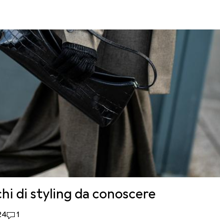
chi di styling da conoscere
like
24
1 commento
1