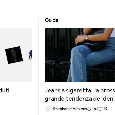
Guida
duti
Jeans a sigaretta: la pros
grande tendenza del den
Stephanie Vinzens
164 like
164
19 comm
19