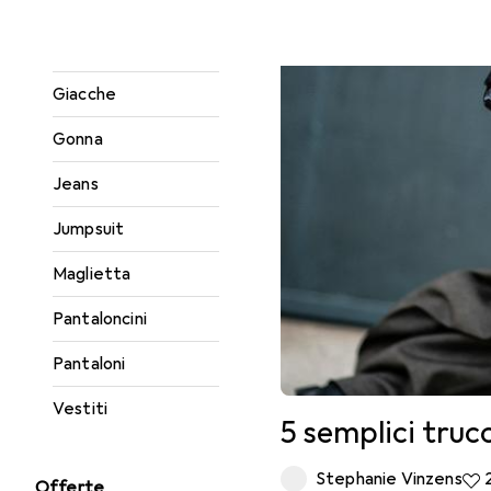
Completo
Felpa + Maglione
Giacche
Gonna
Jeans
Jumpsuit
Maglietta
Pantaloncini
Pantaloni
Vestiti
5 semplici truc
Stephanie Vinzens
24 
Offerte