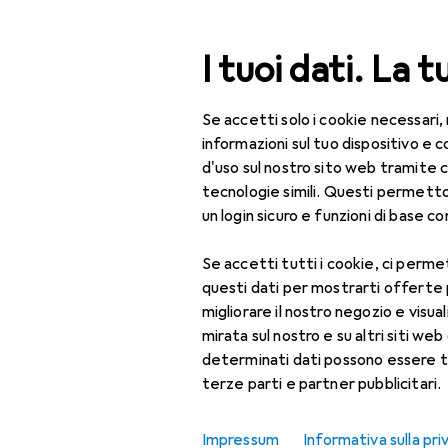
Cerca
I tuoi dati. La t
Se accetti solo i cookie necessari,
Categoria Navigazione
Tutte le categorie
Mo
Tutte le categorie
informazioni sul tuo dispositivo 
d'uso sul nostro sito web tramite 
Abbigliame
Moda
tecnologie simili. Questi permett
un login sicuro e funzioni di base com
Tutto in Moda
Se accetti tutti i cookie, ci permet
Abbigliamento
Scopri
Forum
questi dati per mostrarti offerte
Camicetta
migliorare il nostro negozio e visua
Guida
mirata sul nostro e su altri siti web 
Camicia
determinati dati possono essere t
terze parti e partner pubblicitari.
Cappotto + Giacca
lunga
Impressum
Informativa sulla pri