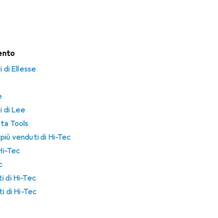
mento
 di Ellesse
e
i di Lee
eta Tools
più venduti di Hi-Tec
 Hi-Tec
c
i di Hi-Tec
i di Hi-Tec