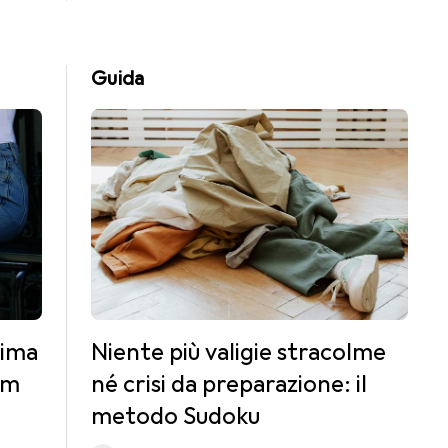
Guida
sima
Niente più valigie stracolme
im
né crisi da preparazione: il
metodo Sudoku
enti