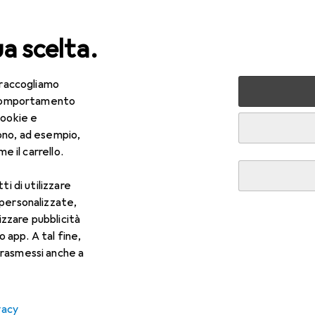
ua scelta.
 raccogliamo
da
Tutto in Moda
Abbigliamento
e comportamento
cookie e
nto
ono, ad esempio,
e il carrello.
ti di utilizzare
 personalizzate,
lizzare pubblicità
o app. A tal fine,
rasmessi anche a
vacy