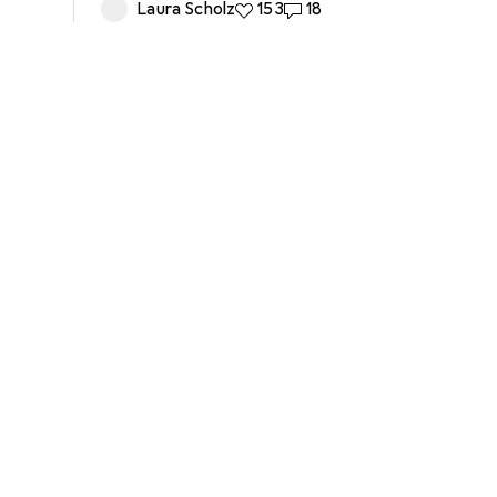
Laura Scholz
153 like
153
18 commenti
18