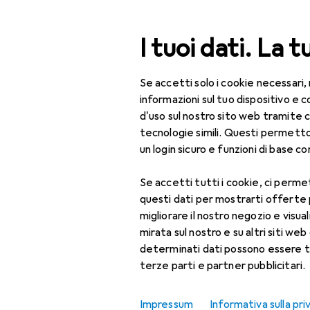
Cerca
I tuoi dati. La t
Se accetti solo i cookie necessari,
Categoria Navigazione
Tutte le categorie
IT 
Tutte le categorie
informazioni sul tuo dispositivo 
d'uso sul nostro sito web tramite 
Registrator
IT + Multimedia
tecnologie simili. Questi permett
un login sicuro e funzioni di base com
Audio
Se accetti tutti i cookie, ci permet
Studio di registrazione
Prodotti
Forum
questi dati per mostrarti offerte
Accessori per
migliorare il nostro negozio e visua
microfono
mirata sul nostro e su altri siti web 
determinati dati possono essere t
Accessori per
terze parti e partner pubblicitari.
registrazione
Altoparlante
Impressum
Informativa sulla pri