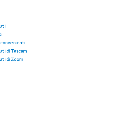
uti
ti
o convenienti
uti di Tascam
uti di Zoom