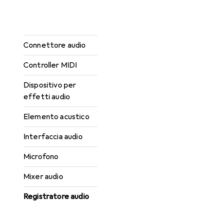
monitor
Cavo audio
Connettore audio
Controller MIDI
Dispositivo per
effetti audio
Elemento acustico
Interfaccia audio
Microfono
Mixer audio
Registratore audio