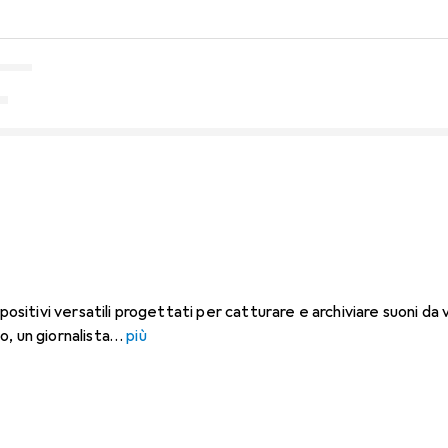
spositivi versatili progettati per catturare e archiviare suoni da v
, un giornalista
più