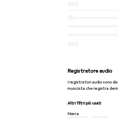
Registratore audio
I registratori audio sono di
musicista che registra demo
Altri filtri più usati
Marca