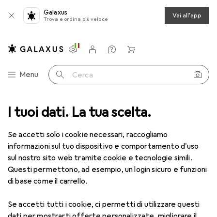
Galaxus
Vai all'app
Trova e ordina più veloce
Impostazioni
Conto cliente
Liste di confronto
Liste dei desideri
Carrello
Categoria Navigazione
Menu
Cerca
dia
I tuoi dati. La tua scelta.
Audio
Studio di registrazione
Accessori per microfono
Accessori per microfono
Se accetti solo i cookie necessari, raccogliamo
informazioni sul tuo dispositivo e comportamento d'uso
sul nostro sito web tramite cookie e tecnologie simili.
Scopri
Forum
Questi permettono, ad esempio, un login sicuro e funzioni
di base come il carrello.
Prodotti più venduti
Se accetti tutti i cookie, ci permetti di utilizzare questi
dati per mostrarti offerte personalizzate, migliorare il