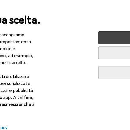
ua scelta.
 raccogliamo
 la casa
Macchina da caffè
Macchina da caffè a capsule
e comportamento
cookie e
 caffè a capsule
ono, ad esempio,
e il carrello.
ti di utilizzare
 personalizzate,
lizzare pubblicità
o app. A tal fine,
rasmessi anche a
vacy