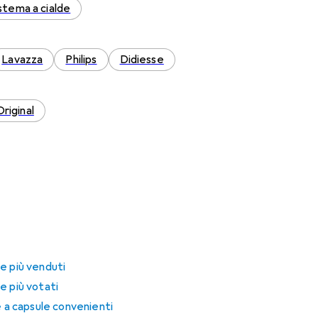
stema a cialde
Lavazza
Philips
Didiesse
iginal
e più venduti
e più votati
è a capsule convenienti