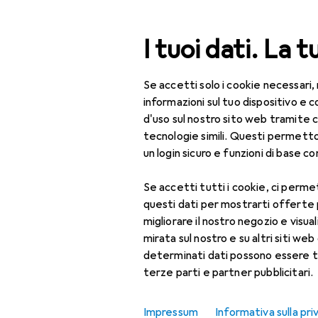
Cerca
I tuoi dati. La t
Se accetti solo i cookie necessari,
Categoria Navigazione
Tutte le categorie
Per
Tutte le categorie
informazioni sul tuo dispositivo 
d'uso sul nostro sito web tramite 
Macchina da
Per la casa
tecnologie simili. Questi permett
un login sicuro e funzioni di base com
Macchina da caffè
Accessori per
Se accetti tutti i cookie, ci permet
Prodotti
Forum
macchina da caffè
questi dati per mostrarti offerte
migliorare il nostro negozio e visua
Anticalcare
mirata sul nostro e su altri siti web 
determinati dati possono essere t
Caffettiera
terze parti e partner pubblicitari.
Caffettiera moka
Impressum
Informativa sulla pri