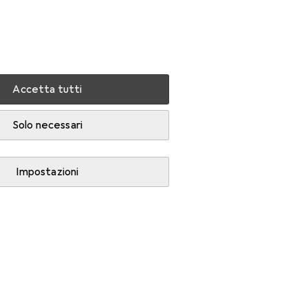
Impostazioni
Conto cliente
Liste di confronto
Liste dei desideri
Carrello
Accedi
Accetta tutti
Solo necessari
Impostazioni