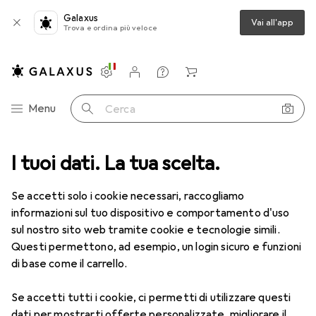
Galaxus
Vai all'app
Trova e ordina più veloce
Impostazioni
Conto cliente
Liste di confronto
Liste dei desideri
Carrello
Categoria Navigazione
Menu
Cerca
ucina
I tuoi dati. La tua scelta.
Impastare + Infornare
Dispositivi da forno
Miniforno
Miniforno
Se accetti solo i cookie necessari, raccogliamo
informazioni sul tuo dispositivo e comportamento d'uso
sul nostro sito web tramite cookie e tecnologie simili.
Prodotti
Forum
Questi permettono, ad esempio, un login sicuro e funzioni
di base come il carrello.
Se accetti tutti i cookie, ci permetti di utilizzare questi
dati per mostrarti offerte personalizzate, migliorare il