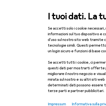
Cerca
I tuoi dati. La t
Se accetti solo i cookie necessari,
Categoria Navigazione
Tutte le categorie
Per
Tutte le categorie
informazioni sul tuo dispositivo 
d'uso sul nostro sito web tramite 
Vaporiera + 
Per la casa
tecnologie simili. Questi permett
un login sicuro e funzioni di base com
Cucina
Se accetti tutti i cookie, ci permet
Cucinare + Scaldare
Prodotti
Forum
questi dati per mostrarti offerte
Elettrodomestici da
migliorare il nostro negozio e visua
cucina
mirata sul nostro e su altri siti web 
determinati dati possono essere t
Accessori per
terze parti e partner pubblicitari.
utensili da cucina
Bollitore
Impressum
Informativa sulla pri