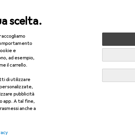
ua scelta.
 raccogliamo
 la casa
Cucina
Cucinare + Scaldare
Elettrodomestici 
e comportamento
cookie e
Cuociriso
ono, ad esempio,
e il carrello.
ti di utilizzare
 personalizzate,
lizzare pubblicità
o app. A tal fine,
rasmessi anche a
vacy