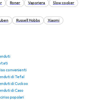
er
Roner
Vaporiera
Slow cooker
uben
Russell Hobbs
Xiaomi
enduti
otati
riso convenienti
enduti di Tefal
venduti di Cuckoo
enduti di Caso
iriso popolari