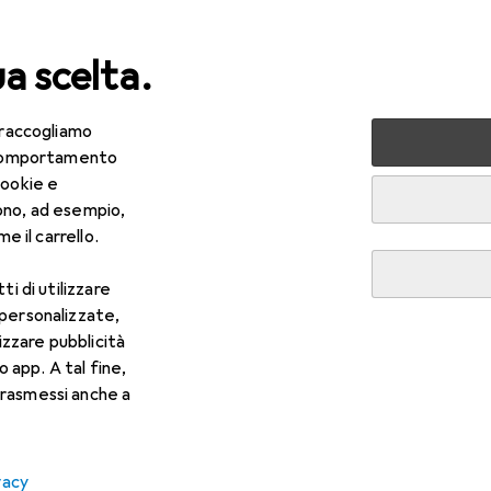
ua scelta.
 raccogliamo
 la casa
Cucina
Cucinare + Scaldare
Elettrodomestici 
e comportamento
cookie e
ono, ad esempio,
e il carrello.
ti di utilizzare
 personalizzate,
lizzare pubblicità
o app. A tal fine,
rasmessi anche a
vacy