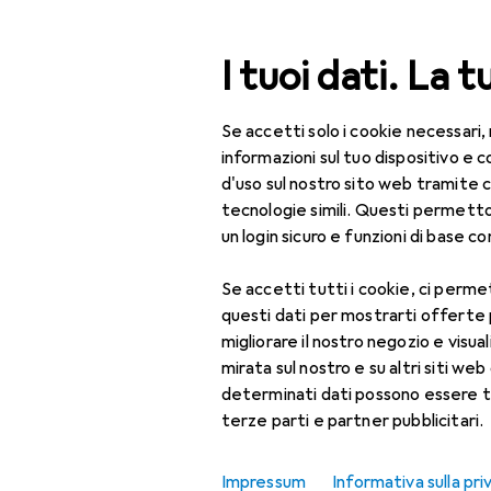
Cerca
I tuoi dati. La t
Se accetti solo i cookie necessari,
Categoria Navigazione
Tutte le categorie
Per
Tutte le categorie
informazioni sul tuo dispositivo 
d'uso sul nostro sito web tramite 
Cuociuova
Per la casa
tecnologie simili. Questi permett
un login sicuro e funzioni di base com
Cucina
Se accetti tutti i cookie, ci permet
Cucinare + Scaldare
Prodotti
Forum
questi dati per mostrarti offerte
Elettrodomestici da
migliorare il nostro negozio e visua
cucina
mirata sul nostro e su altri siti web 
determinati dati possono essere t
Accessori per
terze parti e partner pubblicitari.
utensili da cucina
Bollitore
Impressum
Informativa sulla pri