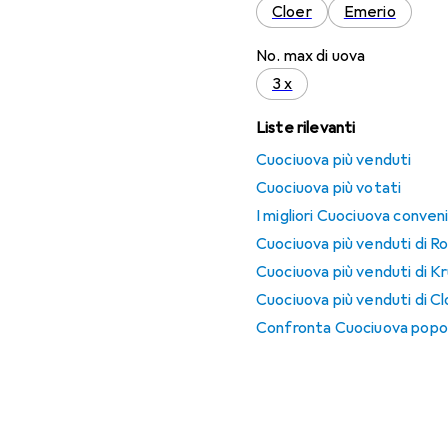
Cloer
Emerio
No. max di uova
3 x
Liste rilevanti
Cuociuova più venduti
Cuociuova più votati
I migliori Cuociuova conven
Cuociuova più venduti di 
Cuociuova più venduti di K
Cuociuova più venduti di C
Confronta Cuociuova popol