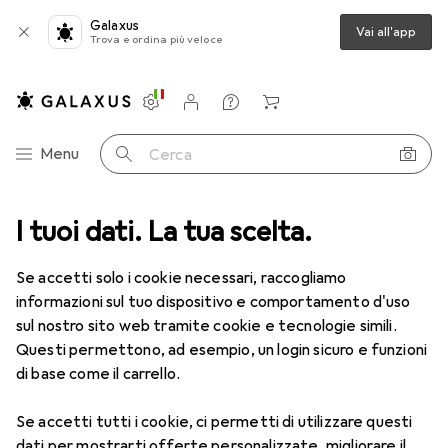
Galaxus
Vai all'app
Trova e ordina più veloce
Impostazioni
Conto cliente
Liste di confronto
Liste dei desideri
Carrello
Categoria Navigazione
Menu
Cerca
nare + Scaldare
I tuoi dati. La tua scelta.
Elettrodomestici da cucina
Macchina da cucina
Macchina da cucina
Se accetti solo i cookie necessari, raccogliamo
informazioni sul tuo dispositivo e comportamento d'uso
sul nostro sito web tramite cookie e tecnologie simili.
Prodotti
Forum
Questi permettono, ad esempio, un login sicuro e funzioni
di base come il carrello.
Se accetti tutti i cookie, ci permetti di utilizzare questi
dati per mostrarti offerte personalizzate, migliorare il