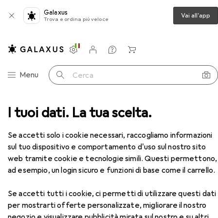
Galaxus
Vai all'app
Trova e ordina più veloce
Impostazioni
Conto cliente
Liste di confronto
Liste dei desideri
Carrello
Categoria Navigazione
Menu
Cerca
Occhialini da nuoto
I tuoi dati. La tua scelta.
Arena Tracce occhiali a specchio
Accessori
Se accetti solo i cookie necessari, raccogliamo informazioni
EUR
40,30
sul tuo dispositivo e comportamento d'uso sul nostro sito
Arena
Tracce occhiali a specchio
web tramite cookie e tecnologie simili. Questi permettono,
ad esempio, un login sicuro e funzioni di base come il carrello.
Se accetti tutti i cookie, ci permetti di utilizzare questi dati
Accessori per Arena Tracce
per mostrarti offerte personalizzate, migliorare il nostro
negozio e visualizzare pubblicità mirata sul nostro e su altri