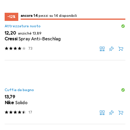
14
14
ancora 14
/ 14
/ 14 in vendita
pezzi su 14 disponibili
−12%
Attrezzatura nuoto
EUR
EUR
12,20
anziché
13,89
Cressi
Spray Anti-Beschlag
73
Cuffia da bagno
EUR
13,79
Nike
Solido
17