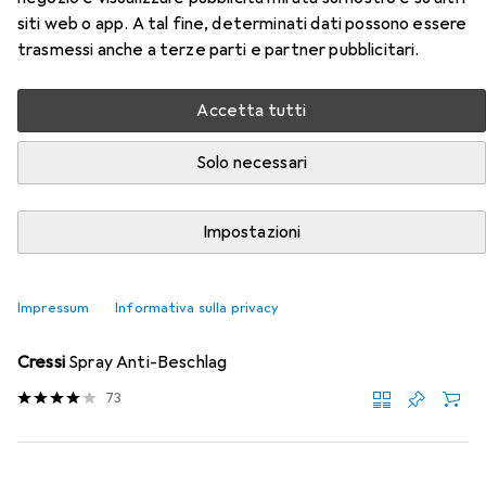
occhiali a specchio
siti web o app. A tal fine, determinati dati possono essere
trasmessi anche a terze parti e partner pubblicitari.
Qui trovi accessori adatti per il prodotto Arena Tracce
occhiali a specchio delle categorie Attrezzatura nuoto e
Cuffia da bagno.
Accetta tutti
Rilevanza
Solo necessari
Elenco dei prodotti
Impostazioni
−12%
Impressum
Informativa sulla privacy
Attrezzatura nuoto
EUR
EUR
9,59
anziché
10,90
Cressi
Spray Anti-Beschlag
73