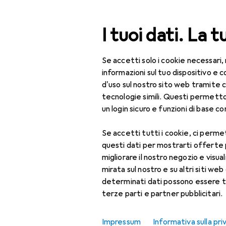
Cerca
I tuoi dati. La t
Se accetti solo i cookie necessari,
Categoria Navigazione
Tutte le categorie
Spo
Tutte le categorie
informazioni sul tuo dispositivo 
d'uso sul nostro sito web tramite 
Altri sport
Sport
tecnologie simili. Questi permett
un login sicuro e funzioni di base com
Altri sport
Arrampicata
Se accetti tutti i cookie, ci permet
Scopri
Forum
questi dati per mostrarti offerte
Arti marziali
migliorare il nostro negozio e visua
Prodotti più venduti
mirata sul nostro e su altri siti web 
Atletica leggera
determinati dati possono essere t
terze parti e partner pubblicitari.
Danza
Equitazione
Impressum
Informativa sulla pri