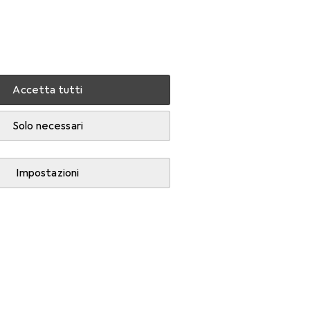
Impostazioni
Conto cliente
Liste di confronto
Liste dei desideri
Carrello
Accedi
Accetta tutti
Solo necessari
Impostazioni