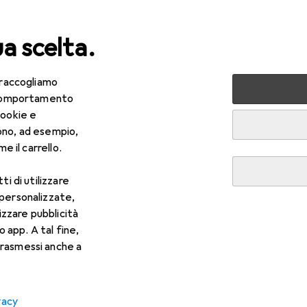
ua scelta.
 raccogliamo
rt
Altri sport
e comportamento
cookie e
ono, ad esempio,
e il carrello.
ti di utilizzare
 personalizzate,
lizzare pubblicità
o app. A tal fine,
rasmessi anche a
vacy