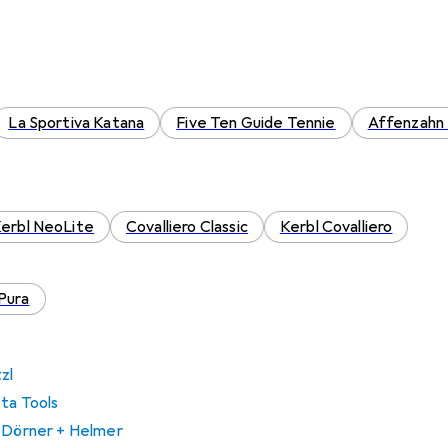
La Sportiva Katana
Five Ten Guide Tennie
Affenzahn 
erbl NeoLite
Covalliero Classic
Kerbl Covalliero
Pura
zl
eta Tools
i Dörner + Helmer