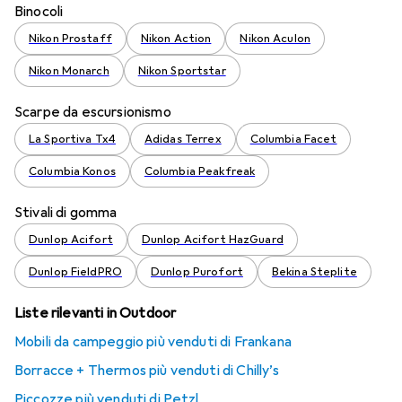
Binocoli
Nikon Prostaff
Nikon Action
Nikon Aculon
Nikon Monarch
Nikon Sportstar
Scarpe da escursionismo
La Sportiva Tx4
Adidas Terrex
Columbia Facet
Columbia Konos
Columbia Peakfreak
Stivali di gomma
Dunlop Acifort
Dunlop Acifort HazGuard
Dunlop FieldPRO
Dunlop Purofort
Bekina Steplite
Liste rilevanti in Outdoor
Mobili da campeggio più venduti di Frankana
Borracce + Thermos più venduti di Chilly’s
Piccozze più venduti di Petzl