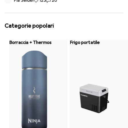
Pia Seidel
123 like
123
20 commenti
20
Categorie popolari
Borraccia + Thermos
Frigo portatile