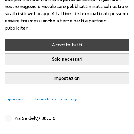
nostro negozio e visualizzare pubblicità mirata sul nostro e
su altri siti web o app. A tal fine, determinati dati possono
essere trasmessi anche a terze parti e partner
pubblicitari.
Accetta tutti
Solo necessari
Impostazioni
Pastello, portatili, senza fili: queste
lampade da tavolo vengono portate
Impressum
Informativa sulla privacy
ovunque con te
Pia Seidel
38 like
38
0 commenti
0