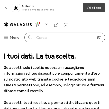
Galaxus
Vai all'app
Trova e ordina più veloce
Impostazioni
Conto cliente
Liste di confronto
Liste dei desideri
Carrello
Categoria Navigazione
Menu
Cerca
I tuoi dati. La tua scelta.
Tutte le categorie
Sport
Outdoor
Outdoor
Se accetti solo i cookie necessari, raccogliamo
informazioni sul tuo dispositivo e comportamento d'uso
sul nostro sito web tramite cookie e tecnologie simili.
Scopri
Forum
Questi permettono, ad esempio, un login sicuro e funzioni
di base come il carrello.
Guida
Se accetti tutti i cookie, ci permetti di utilizzare questi
dati per mostrarti offerte personalizzate, migliorare il