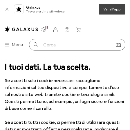
Galaxus
Vai all'app
Trova e ordina più veloce
Impostazioni
Conto cliente
Liste di confronto
Liste dei desideri
Carrello
Categoria Navigazione
Menu
Cerca
Tutte le categorie
I tuoi dati. La tua scelta.
Sport
Outdoor
Navigazione all'aperto
Navigazione all'aperto
Se accetti solo i cookie necessari, raccogliamo
informazioni sul tuo dispositivo e comportamento d'uso
sul nostro sito web tramite cookie e tecnologie simili.
Scopri
Forum
Questi permettono, ad esempio, un login sicuro e funzioni
di base come il carrello.
Prodotti più venduti
Se accetti tutti i cookie, ci permetti di utilizzare questi
dati per mostrarti offerte personalizzate, migliorare il