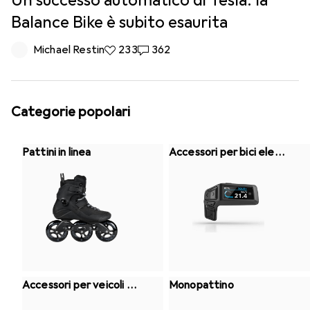
Un successo automatico di Tesla: la
Balance Bike è subito esaurita
Michael Restin
233 like
233
362 commenti
362
Categorie popolari
Pattini in linea
Accessori per bici elett
riche
Accessori per veicoli el
Monopattino
ettrici