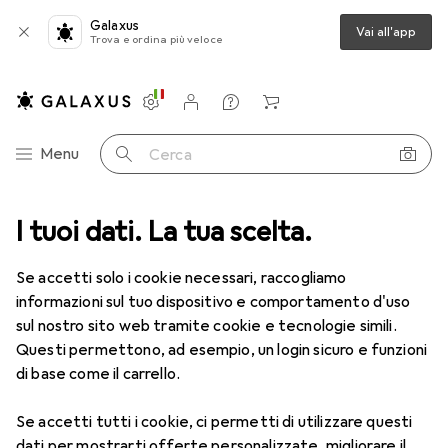
Galaxus
Vai all'app
Trova e ordina più veloce
Impostazioni
Conto cliente
Liste di confronto
Liste dei desideri
Carrello
Categoria Navigazione
Menu
Cerca
I tuoi dati. La tua scelta.
Tutte le categorie
Sport
E-mobility + Sport su rotelle
E-mobility + Sport su rotelle
Se accetti solo i cookie necessari, raccogliamo
informazioni sul tuo dispositivo e comportamento d'uso
sul nostro sito web tramite cookie e tecnologie simili.
Scopri
Forum
Questi permettono, ad esempio, un login sicuro e funzioni
di base come il carrello.
Prodotti più venduti
Se accetti tutti i cookie, ci permetti di utilizzare questi
dati per mostrarti offerte personalizzate, migliorare il