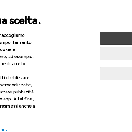
ua scelta.
 raccogliamo
ri tutto
Sport
Fitness
Yoga + Pilates
Pantaloni sp
e comportamento
cookie e
 Pantaloni sportivi
ono, ad esempio,
e il carrello.
ti di utilizzare
 personalizzate,
lizzare pubblicità
o app. A tal fine,
rasmessi anche a
vacy