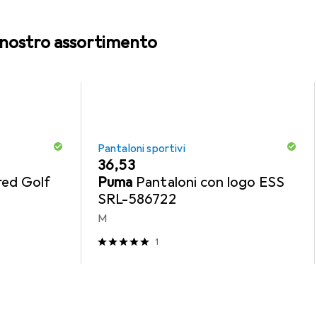
l nostro assortimento
Pantaloni sportivi
EUR
36,53
red Golf
Puma
Pantaloni con logo ESS
SRL-586722
M
1