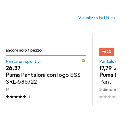
Visualizza tutti
solo 1 pezzo
ancora solo 1
ancora solo 1 pezzo
/ 1
solo 
ancor
−62%
Pantaloni sportivi
Pantaloni spor
EUR
26,37
EUR
17,79
anzic
Puma
Pantaloni con logo ESS
Puma
M Ru
SRL-586722
Pant
M
5 dimensioni
1