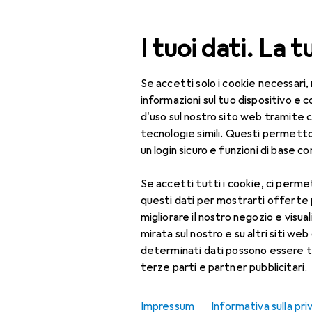
Cerca
I tuoi dati. La t
Se accetti solo i cookie necessari,
Categoria Navigazione
Tutte le categorie
Fuo
Tutte le categorie
informazioni sul tuo dispositivo 
d'uso sul nostro sito web tramite 
Fuori tutto:
Fuori tutto
tecnologie simili. Questi permett
un login sicuro e funzioni di base com
Sport
Se accetti tutti i cookie, ci permet
Fitness
questi dati per mostrarti offerte
Yoga + Pilates
migliorare il nostro negozio e visua
mirata sul nostro e su altri siti web 
Leggings
determinati dati possono essere t
terze parti e partner pubblicitari.
Maglietta sportiva
Pantaloni sportivi
Impressum
Informativa sulla pri