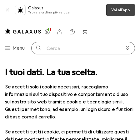
Galaxus
Vai all'app
Trova e ordina più veloce
Impostazioni
Conto cliente
Liste di confronto
Liste dei desideri
Carrello
Categoria Navigazione
Menu
Cerca
Giocattoli
I tuoi dati. La tua scelta.
Veicoli giocattolo
Accessori per circuito giocattolo
Accessori per circuito giocattolo
Se accetti solo i cookie necessari, raccogliamo
informazioni sul tuo dispositivo e comportamento d'uso
sul nostro sito web tramite cookie e tecnologie simili.
Prodotti
Forum
Questi permettono, ad esempio, un login sicuro e funzioni
di base come il carrello.
Se accetti tutti i cookie, ci permetti di utilizzare questi
dati per mostrarti offerte personalizzate, migliorare il