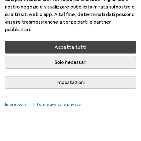
Mono Smooth
nostro negozio e visualizzare pubblicità mirata sul nostro e
su altri siti web o app. A tal fine, determinati dati possono
Qui trovi accessori adatti per il prodotto Dr. Martens 1460
essere trasmessi anche a terze parti e partner
Mono Smooth.
pubblicitari.
Rilevanza
Accetta tutti
Elenco dei prodotti
Nessun prodotto trovato
Solo necessari
Impostazioni
Impressum
Informativa sulla privacy