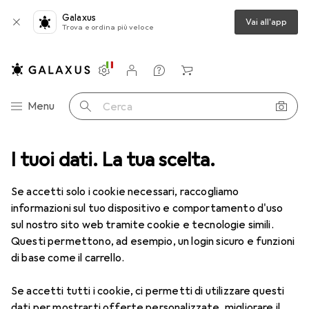
Galaxus
Vai all'app
Trova e ordina più veloce
Impostazioni
Conto cliente
Liste di confronto
Liste dei desideri
Carrello
Categoria Navigazione
Menu
Cerca
Scarpe
I tuoi dati. La tua scelta.
Stivali
Dr. Martens 1460 Mono Smooth
Accessori
Se accetti solo i cookie necessari, raccogliamo
EUR
EUR
164,58
anziché
200,65
informazioni sul tuo dispositivo e comportamento d'uso
Dr. Martens
1460 Mono Smooth
sul nostro sito web tramite cookie e tecnologie simili.
9 dimensioni
Questi permettono, ad esempio, un login sicuro e funzioni
di base come il carrello.
Se accetti tutti i cookie, ci permetti di utilizzare questi
Accessori per Dr. Martens 1460
dati per mostrarti offerte personalizzate, migliorare il