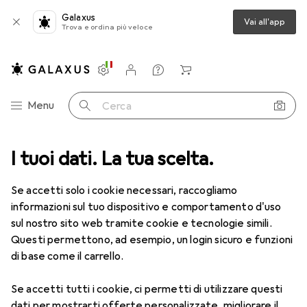
Galaxus
Vai all'app
Trova e ordina più veloce
Impostazioni
Conto cliente
Liste di confronto
Liste dei desideri
Carrello
Categoria Navigazione
Menu
Cerca
Tutte le categorie
I tuoi dati. La tua scelta.
Moda
Tutto in Moda
Scarpe
Pumps
Pumps
Se accetti solo i cookie necessari, raccogliamo
informazioni sul tuo dispositivo e comportamento d'uso
sul nostro sito web tramite cookie e tecnologie simili.
Prodotti
Forum
Questi permettono, ad esempio, un login sicuro e funzioni
di base come il carrello.
Se accetti tutti i cookie, ci permetti di utilizzare questi
dati per mostrarti offerte personalizzate, migliorare il