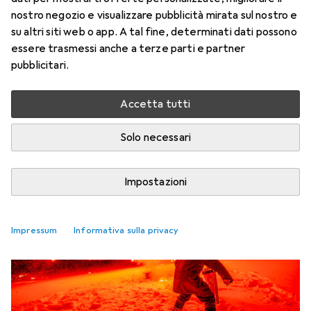
172 articoli
nostro negozio e visualizzare pubblicità mirata sul nostro e
su altri siti web o app. A tal fine, determinati dati possono
Argomento
Rubrica
essere trasmessi anche a terze parti e partner
pubblicitari.
Più recenti
Accetta tutti
Opinione
Solo necessari
Impostazioni
Impressum
Informativa sulla privacy