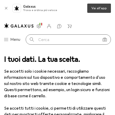
Galaxus
Vai all'app
Trova e ordina più veloce
Impostazioni
Conto cliente
Liste di confronto
Liste dei desideri
Carrello
Categoria Navigazione
Menu
Cerca
I tuoi dati. La tua scelta.
Se accetti solo i cookie necessari, raccogliamo
Ramon Schneider
informazioni sul tuo dispositivo e comportamento d'uso
Editor
sul nostro sito web tramite cookie e tecnologie simili.
Ramon.Schneider@digitecgalaxus.ch
Questi permettono, ad esempio, un login sicuro e funzioni
di base come il carrello.
Mi guadagno da vivere gingillando con i giocattoli da
mattina a sera.
Se accetti tutti i cookie, ci permetti di utilizzare questi
dati per mostrarti offerte personalizzate, migliorare il