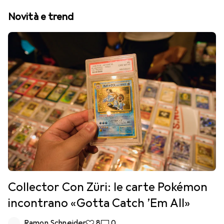
Novità e trend
Collector Con Züri: le carte Pokémon
incontrano «Gotta Catch ’Em All»
Ramon Schneider
8 like
8
0 commenti
0