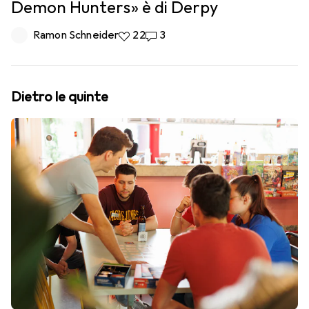
Demon Hunters» è di Derpy
Ramon Schneider
22 like
22
3 commenti
3
Dietro le quinte