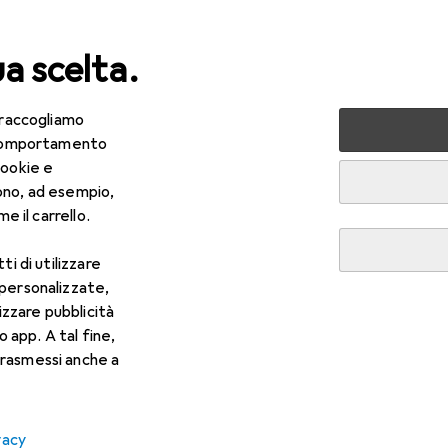
ua scelta.
 raccogliamo
icio + Cancelleria
Forniture per ufficio
Ordinare + Catal
e comportamento
cookie e
r classificatore
ono, ad esempio,
e il carrello.
ti di utilizzare
 personalizzate,
lizzare pubblicità
o app. A tal fine,
rasmessi anche a
vacy