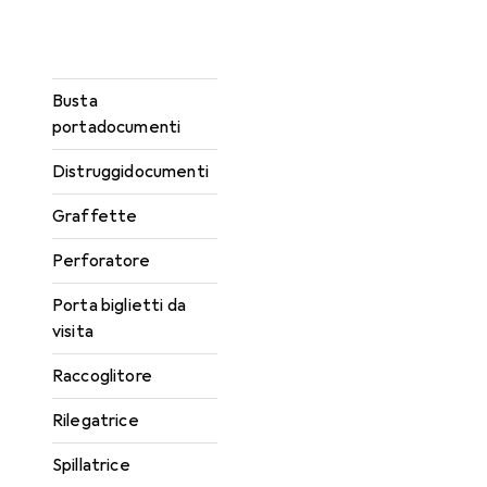
Archiviazione di
documenti
Busta
portadocumenti
Distruggidocumenti
Graffette
Perforatore
Porta biglietti da
visita
Raccoglitore
Rilegatrice
Spillatrice