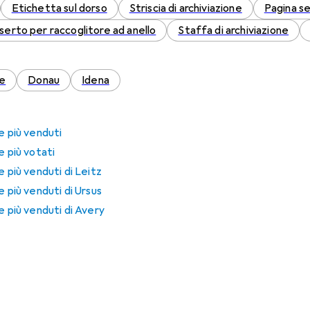
Etichetta sul dorso
Striscia di archiviazione
Pagina s
nserto per raccoglitore ad anello
Staffa di archiviazione
e
Donau
Idena
e più venduti
e più votati
e più venduti di Leitz
e più venduti di Ursus
e più venduti di Avery