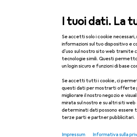
Cerca
I tuoi dati. La t
Se accetti solo i cookie necessari,
Categoria Navigazione
Tutte le categorie
Uff
Tutte le categorie
informazioni sul tuo dispositivo 
d'uso sul nostro sito web tramite 
Accessori pe
Ufficio + Cancelleria
tecnologie simili. Questi permett
un login sicuro e funzioni di base com
Forniture per ufficio
Se accetti tutti i cookie, ci permet
Ordinare + Catalogare
Prodotti
Forum
questi dati per mostrarti offerte
Accessori per
migliorare il nostro negozio e visua
classificatore
mirata sul nostro e su altri siti web 
determinati dati possono essere t
Accessori per
terze parti e partner pubblicitari.
scrivania
Album fotografico
Impressum
Informativa sulla pri