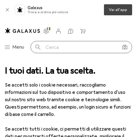
Galaxus
Vai all'app
Trova e ordina più veloce
Impostazioni
Conto cliente
Liste di confronto
Liste dei desideri
Carrello
Categoria Navigazione
Menu
Cerca
I tuoi dati. La tua scelta.
Forniture per ufficio
Ordinare + Catalogare
Raccoglitore
Raccoglitore
Se accetti solo i cookie necessari, raccogliamo
informazioni sul tuo dispositivo e comportamento d'uso
sul nostro sito web tramite cookie e tecnologie simili.
Prodotti
Forum
Questi permettono, ad esempio, un login sicuro e funzioni
di base come il carrello.
Se accetti tutti i cookie, ci permetti di utilizzare questi
dati per mostrarti offerte personalizzate, migliorare il