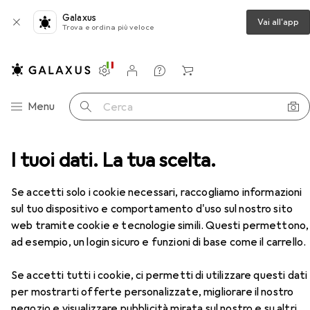
Galaxus
Vai all'app
Trova e ordina più veloce
Impostazioni
Conto cliente
Liste di confronto
Liste dei desideri
Carrello
Categoria Navigazione
Menu
Cerca
Scarpe da escursionismo
I tuoi dati. La tua scelta.
Meindl Litepeak PRO GTX
Accessori
Se accetti solo i cookie necessari, raccogliamo informazioni
EUR
336,57
sul tuo dispositivo e comportamento d'uso sul nostro sito
Meindl
Litepeak PRO GTX
web tramite cookie e tecnologie simili. Questi permettono,
37.5
38
ad esempio, un login sicuro e funzioni di base come il carrello.
Se accetti tutti i cookie, ci permetti di utilizzare questi dati
per mostrarti offerte personalizzate, migliorare il nostro
Accessori per Meindl Litepeak
negozio e visualizzare pubblicità mirata sul nostro e su altri