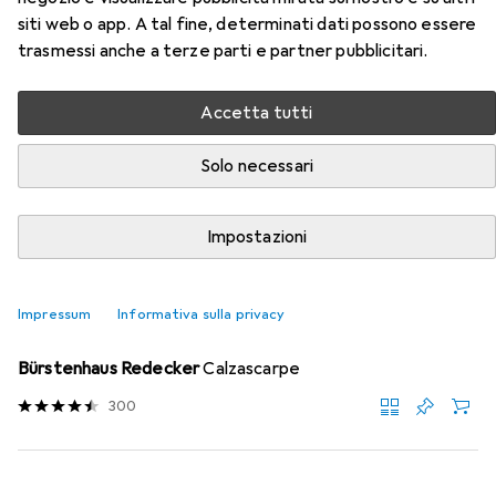
siti web o app. A tal fine, determinati dati possono essere
PRO GTX
trasmessi anche a terze parti e partner pubblicitari.
Qui trovi accessori adatti per il prodotto Meindl Litepeak
Accetta tutti
PRO GTX delle categorie Calzascarpe e Cura delle
scarpe.
Solo necessari
Rilevanza
Elenco dei prodotti
Impostazioni
Impressum
Informativa sulla privacy
Calzascarpe
EUR
24,81
Bürstenhaus Redecker
Calzascarpe
300