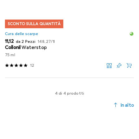
SCONTO SULLA QUANTITÀ
Cura delle scarpe
EUR
EUR
11,12
da 2 Pezzi
148,27
/
1l
Collonil
Waterstop
75 ml
12
4 di 4 prodotti
In alto