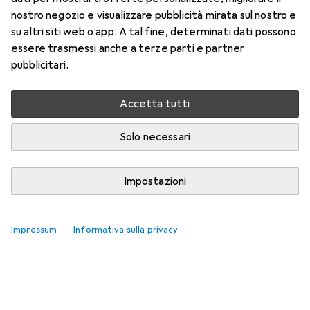
nostro negozio e visualizzare pubblicità mirata sul nostro e
su altri siti web o app. A tal fine, determinati dati possono
essere trasmessi anche a terze parti e partner
pubblicitari.
Accessori per Petzl Martello
Accetta tutti
Qui trovi accessori adatti per il prodotto Petzl Martello.
Solo necessari
Rilevanza
Impostazioni
Elenco dei prodotti
Nessun prodotto trovato
Impressum
Informativa sulla privacy