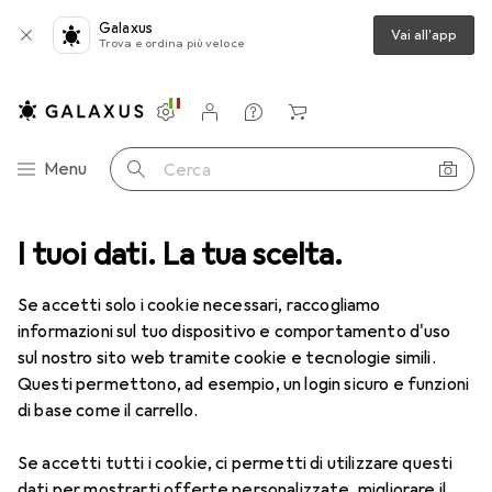
Galaxus
Vai all'app
Trova e ordina più veloce
Impostazioni
Conto cliente
Liste di confronto
Liste dei desideri
Carrello
Categoria Navigazione
Menu
Cerca
I tuoi dati. La tua scelta.
Arrampicata alpina
Piccozza
Petzl Martello
Accessori
Se accetti solo i cookie necessari, raccogliamo
informazioni sul tuo dispositivo e comportamento d'uso
sul nostro sito web tramite cookie e tecnologie simili.
Questi permettono, ad esempio, un login sicuro e funzioni
di base come il carrello.
Petzl
Martello
Se accetti tutti i cookie, ci permetti di utilizzare questi
dati per mostrarti offerte personalizzate, migliorare il