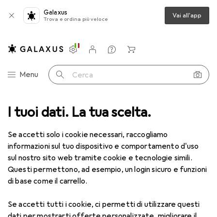
Galaxus
Vai all'app
Trova e ordina più veloce
Impostazioni
Conto cliente
Liste di confronto
Liste dei desideri
Carrello
Categoria Navigazione
Menu
Cerca
I tuoi dati. La tua scelta.
Se accetti solo i cookie necessari, raccogliamo
informazioni sul tuo dispositivo e comportamento d'uso
sul nostro sito web tramite cookie e tecnologie simili.
Questi permettono, ad esempio, un login sicuro e funzioni
di base come il carrello.
Se accetti tutti i cookie, ci permetti di utilizzare questi
dati per mostrarti offerte personalizzate, migliorare il