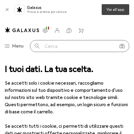
Galaxus
Vai all'app
Trova e ordina più veloce
Impostazioni
Conto cliente
Liste di confronto
Liste dei desideri
Carrello
Categoria Navigazione
Menu
Cerca
I tuoi dati. La tua scelta.
Tutte le categorie
Sport
Corsa
Atletica leggera
Atletica leggera
Se accetti solo i cookie necessari, raccogliamo
informazioni sul tuo dispositivo e comportamento d'uso
sul nostro sito web tramite cookie e tecnologie simili.
Prodotti
Forum
Questi permettono, ad esempio, un login sicuro e funzioni
di base come il carrello.
Se accetti tutti i cookie, ci permetti di utilizzare questi
dati per mostrarti offerte personalizzate, migliorare il