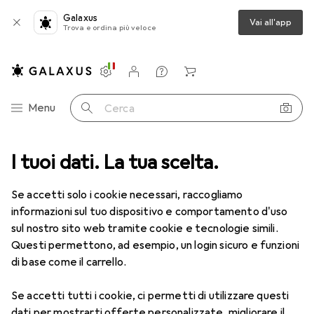
Galaxus
Vai all'app
Trova e ordina più veloce
Impostazioni
Conto cliente
Liste di confronto
Liste dei desideri
Carrello
Categoria Navigazione
Menu
Cerca
port
I tuoi dati. La tua scelta.
Ciclismo
Officina biciclette
Accessori per pompe bici
Accessori per pompe bici
Se accetti solo i cookie necessari, raccogliamo
informazioni sul tuo dispositivo e comportamento d'uso
sul nostro sito web tramite cookie e tecnologie simili.
Prodotti
Forum
Questi permettono, ad esempio, un login sicuro e funzioni
di base come il carrello.
Se accetti tutti i cookie, ci permetti di utilizzare questi
dati per mostrarti offerte personalizzate, migliorare il