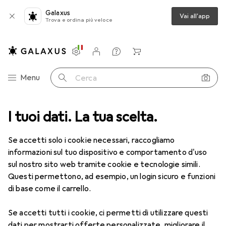
Galaxus
Vai all'app
Trova e ordina più veloce
Impostazioni
Conto cliente
Liste di confronto
Liste dei desideri
Carrello
Categoria Navigazione
Menu
Cerca
ategorie
I tuoi dati. La tua scelta.
Sport
Ciclismo
Officina biciclette
Pompa bici
Pompa bici
Se accetti solo i cookie necessari, raccogliamo
informazioni sul tuo dispositivo e comportamento d'uso
sul nostro sito web tramite cookie e tecnologie simili.
Prodotti
Forum
Questi permettono, ad esempio, un login sicuro e funzioni
di base come il carrello.
Se accetti tutti i cookie, ci permetti di utilizzare questi
dati per mostrarti offerte personalizzate, migliorare il