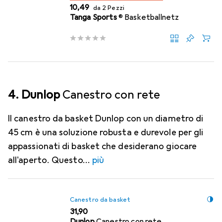
EUR
10,49
da 2 Pezzi
Tanga Sports
® Basketballnetz
4. Dunlop
Canestro con rete
Il canestro da basket Dunlop con un diametro di
45 cm è una soluzione robusta e durevole per gli
appassionati di basket che desiderano giocare
all'aperto. Questo
più
Canestro da basket
EUR
31,90
Dunlop
Canestro con rete