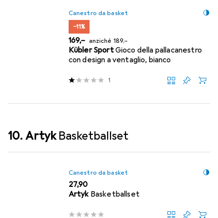
Canestro da basket
−11%
EUR
EUR
169,–
anziché
189,–
Kübler Sport
Gioco della pallacanestro
con design a ventaglio, bianco
1
10. Artyk
Basketballset
Canestro da basket
EUR
27,90
Artyk
Basketballset