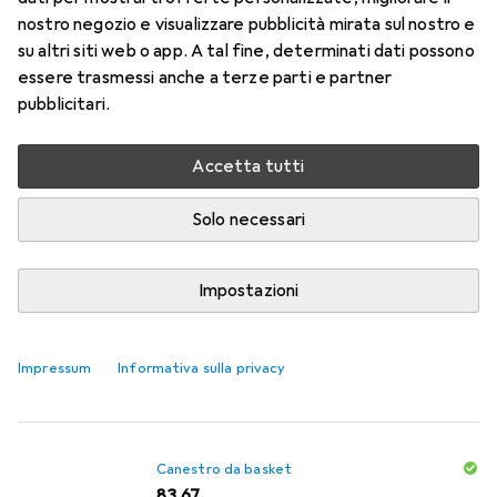
dotato di ruote e regolabile in altezza. Il canestro
nostro negozio e visualizzare pubblicità mirata sul nostro e
da basket è composto da un anello in metallo
su altri siti web o app. A tal fine, determinati dati possono
verniciato a polvere
più
essere trasmessi anche a terze parti e partner
pubblicitari.
Questo è ciò che pensano i clienti
i
Accetta tutti
Pro
Contro
facile da regolare in altezza
Altezza regolabile
Solo necessari
Regolare l'altezza
Impostazioni
un po' traballante
è un po’ troppo grande
Impressum
Informativa sulla privacy
Non proprio così robusto
Canestro da basket
EUR
83,67