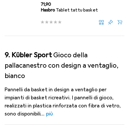
EUR
71,90
Hasbro
Tablet tattu basket
9. Kübler Sport
Gioco della
pallacanestro con design a ventaglio,
bianco
Pannelli da basket in design a ventaglio per
impianti di basket ricreativi. I pannelli di gioco,
realizzati in plastica rinforzata con fibra di vetro,
sono disponibili
più