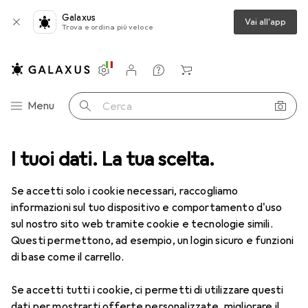
Galaxus
Vai all'app
Trova e ordina più veloce
Impostazioni
Conto cliente
Liste di confronto
Liste dei desideri
Carrello
Categoria Navigazione
Menu
Cerca
Canestri da basket più venduti
I tuoi dati. La tua scelta.
Se accetti solo i cookie necessari, raccogliamo
Questa pagina è sempre aggiornata e si aggiorna
i
informazioni sul tuo dispositivo e comportamento d'uso
automaticamente.
sul nostro sito web tramite cookie e tecnologie simili.
Questi permettono, ad esempio, un login sicuro e funzioni
di base come il carrello.
1. Hudora
Stand di basket All Stars
Se accetti tutti i cookie, ci permetti di utilizzare questi
Il supporto trasportabile per casa e giardino è
dati per mostrarti offerte personalizzate, migliorare il