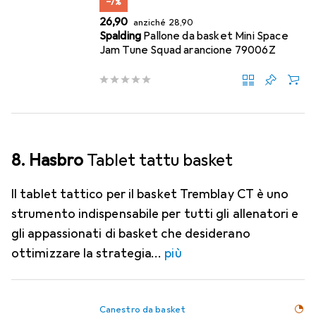
−7%
EUR
EUR
26,90
anziché
28,90
Spalding
Pallone da basket Mini Space
Jam Tune Squad arancione 79006Z
8. Hasbro
Tablet tattu basket
Il tablet tattico per il basket Tremblay CT è uno
strumento indispensabile per tutti gli allenatori e
gli appassionati di basket che desiderano
ottimizzare la strategia
più
Canestro da basket