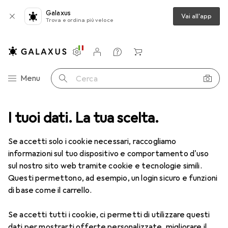
Galaxus
Vai all'app
Trova e ordina più veloce
Impostazioni
Conto cliente
Liste di confronto
Liste dei desideri
Carrello
Categoria Navigazione
Menu
Cerca
I tuoi dati. La tua scelta.
Tutte le categorie
Sport
Sport con palla
Calcio
Calcio
Se accetti solo i cookie necessari, raccogliamo
informazioni sul tuo dispositivo e comportamento d'uso
sul nostro sito web tramite cookie e tecnologie simili.
Scopri
Forum
Questi permettono, ad esempio, un login sicuro e funzioni
di base come il carrello.
Prodotti più venduti
Se accetti tutti i cookie, ci permetti di utilizzare questi
dati per mostrarti offerte personalizzate, migliorare il