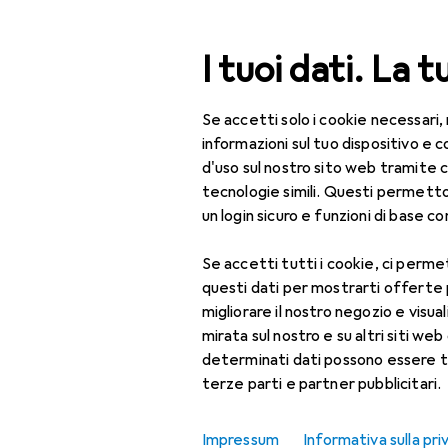
Cerca
I tuoi dati. La t
Se accetti solo i cookie necessari,
Categoria Navigazione
Tutte le categorie
Fuo
Tutte le categorie
informazioni sul tuo dispositivo 
d'uso sul nostro sito web tramite 
Fuori tutto:
Fuori tutto
tecnologie simili. Questi permett
un login sicuro e funzioni di base com
Sport
Se accetti tutti i cookie, ci permet
Ciclismo
questi dati per mostrarti offerte
Accessori ciclismo
migliorare il nostro negozio e visua
mirata sul nostro e su altri siti web 
Abbigliamento
determinati dati possono essere t
protettivo
terze parti e partner pubblicitari.
Accessori per caschi
da bici
Impressum
Informativa sulla pri