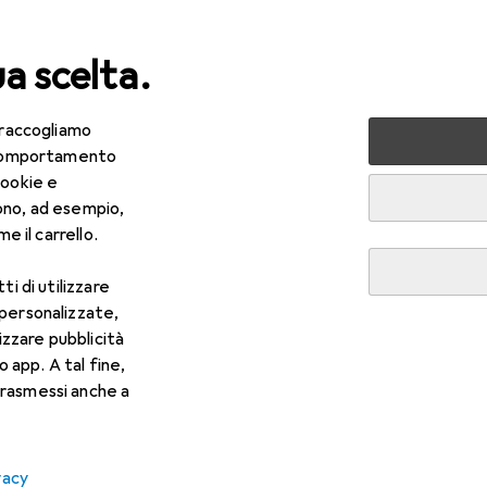
ua scelta.
 raccogliamo
ri tutto
Sport
Ciclismo
Accessori ciclismo
e comportamento
cookie e
 Accessori ciclismo
ono, ad esempio,
e il carrello.
ti di utilizzare
 personalizzate,
lizzare pubblicità
o app. A tal fine,
rasmessi anche a
vacy