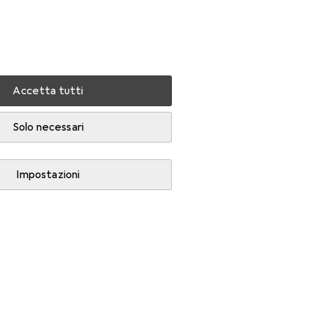
Impostazioni
Conto cliente
Liste di confronto
Liste dei desideri
Carrello
Accedi
Accetta tutti
Solo necessari
Impostazioni