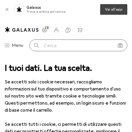
Galaxus
Vai all'app
Trova e ordina più veloce
Impostazioni
Conto cliente
Liste di confronto
Liste dei desideri
Carrello
Categoria Navigazione
Menu
Cerca
tegorie
I tuoi dati. La tua scelta.
Fuori tutto
Sport
Ciclismo
Officina biciclette
Fuori tutto: Officina biciclette
Se accetti solo i cookie necessari, raccogliamo
informazioni sul tuo dispositivo e comportamento d'uso
sul nostro sito web tramite cookie e tecnologie simili.
Questi permettono, ad esempio, un login sicuro e funzioni
di base come il carrello.
Se accetti tutti i cookie, ci permetti di utilizzare questi
dati per mostrarti offerte personalizzate, migliorare il