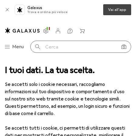
Galaxus
Vai all'app
Trova e ordina più veloce
Impostazioni
Conto cliente
Liste di confronto
Liste dei desideri
Carrello
Categoria Navigazione
Menu
Cerca
Sport
I tuoi dati. La tua scelta.
Abbigliamento sportivo
Abbigliamento sportivo uomo
Abbigliamento sportivo uomo
Se accetti solo i cookie necessari, raccogliamo
informazioni sul tuo dispositivo e comportamento d'uso
sul nostro sito web tramite cookie e tecnologie simili.
Scopri
Forum
Questi permettono, ad esempio, un login sicuro e funzioni
di base come il carrello.
Se accetti tutti i cookie, ci permetti di utilizzare questi
dati per mostrarti offerte personalizzate, migliorare il