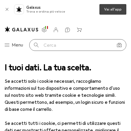
Galaxus
Vai all'app
Trova e ordina più veloce
Impostazioni
Conto cliente
Liste di confronto
Liste dei desideri
Carrello
Categoria Navigazione
Menu
Cerca
I tuoi dati. La tua scelta.
Utensili elettrici
Segatura + Taglio
Smerigliatrice angolare
Smerigliatrice angolare
Se accetti solo i cookie necessari, raccogliamo
informazioni sul tuo dispositivo e comportamento d'uso
sul nostro sito web tramite cookie e tecnologie simili.
Prodotti
Forum
Questi permettono, ad esempio, un login sicuro e funzioni
di base come il carrello.
Se accetti tutti i cookie, ci permetti di utilizzare questi
dati per mostrarti offerte personalizzate, migliorare il