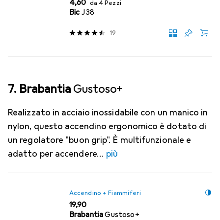
EUR
4,60
da 4 Pezzi
Bic
J38
19
7. Brabantia
Gustoso+
Realizzato in acciaio inossidabile con un manico in
nylon, questo accendino ergonomico è dotato di
un regolatore "buon grip". È multifunzionale e
adatto per accendere
più
Accendino + Fiammiferi
EUR
19,90
Brabantia
Gustoso+