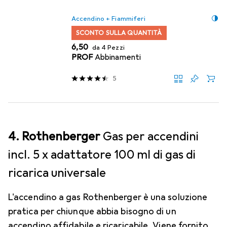
Accendino + Fiammiferi
SCONTO SULLA QUANTITÀ
EUR
6,50
da 4 Pezzi
PROF
Abbinamenti
5
4. Rothenberger
Gas per accendini
incl. 5 x adattatore 100 ml di gas di
ricarica universale
L'accendino a gas Rothenberger è una soluzione
pratica per chiunque abbia bisogno di un
accendino affidabile e ricaricabile. Viene fornito