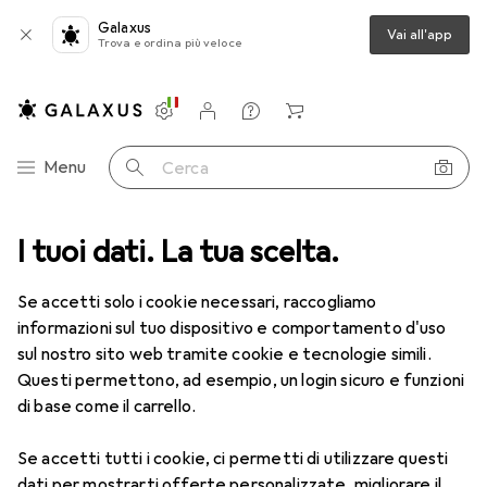
Galaxus
Vai all'app
Trova e ordina più veloce
Impostazioni
Conto cliente
Liste di confronto
Liste dei desideri
Carrello
Categoria Navigazione
Menu
Cerca
Accendini + Fiammiferi più
I tuoi dati. La tua scelta.
venduti
Se accetti solo i cookie necessari, raccogliamo
informazioni sul tuo dispositivo e comportamento d'uso
Questa pagina è sempre aggiornata e si aggiorna
sul nostro sito web tramite cookie e tecnologie simili.
i
automaticamente.
Questi permettono, ad esempio, un login sicuro e funzioni
di base come il carrello.
1. True
FIREWIRE TURBOJET LIGHTER
Se accetti tutti i cookie, ci permetti di utilizzare questi
dati per mostrarti offerte personalizzate, migliorare il