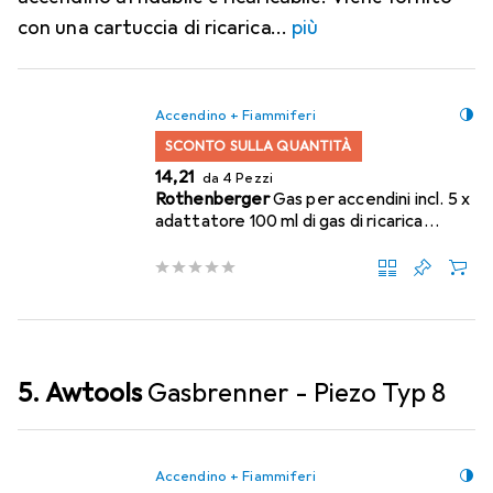
con una cartuccia di ricarica
più
Accendino + Fiammiferi
SCONTO SULLA QUANTITÀ
EUR
14,21
da 4 Pezzi
Rothenberger
Gas per accendini incl. 5 x
adattatore 100 ml di gas di ricarica
universale
5. Awtools
Gasbrenner - Piezo Typ 8
Accendino + Fiammiferi