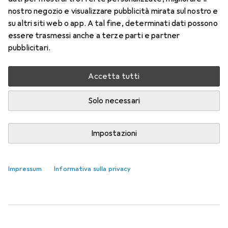
Feuerzeug
nostro negozio e visualizzare pubblicità mirata sul nostro e
su altri siti web o app. A tal fine, determinati dati possono
Il TURBOJET FIREWIRE di TRUE è un elegante
essere trasmessi anche a terze parti e partner
accendino a gas con tecnologia di fiamma
pubblicitari.
turbojet a prova di vento. Grazie al meccanismo
di apertura con una sola mano
più
Accetta tutti
Solo necessari
Accendino + Fiammiferi
solo 1 pezzo
ancora solo 1 pezzo
in vendita
in vendita
−10%
Impostazioni
EUR
EUR
15,84
anziché
17,60
True
FIREWIRE TURBOJET LIGHTER
Feuerzeug
Impressum
Informativa sulla privacy