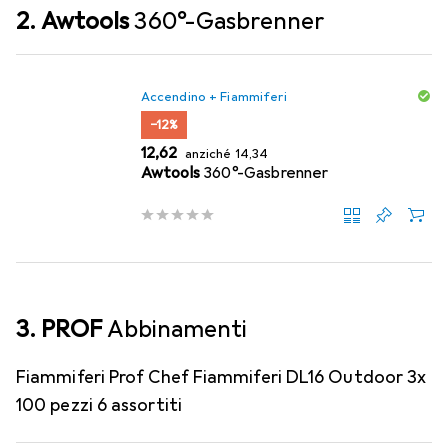
2. Awtools
360°-Gasbrenner
Accendino + Fiammiferi
−12%
EUR
EUR
12,62
anziché
14,34
Awtools
360°-Gasbrenner
3. PROF
Abbinamenti
Fiammiferi Prof Chef Fiammiferi DL16 Outdoor 3x
100 pezzi 6 assortiti