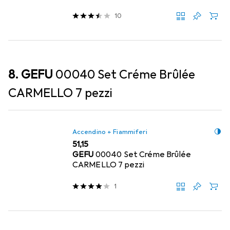
10
8. GEFU
00040 Set Créme Brûlée
CARMELLO 7 pezzi
Accendino + Fiammiferi
EUR
51,15
GEFU
00040 Set Créme Brûlée
CARMELLO 7 pezzi
1