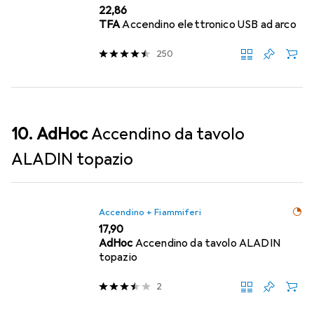
EUR
22,86
TFA
Accendino elettronico USB ad arco
250
10. AdHoc
Accendino da tavolo
ALADIN topazio
Accendino + Fiammiferi
EUR
17,90
AdHoc
Accendino da tavolo ALADIN
topazio
2