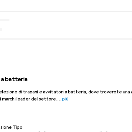
 a batteria
selezione di trapani e avvitatori a batteria, dove troverete un
ei marchi leader del settore.
più
ssione Tipo