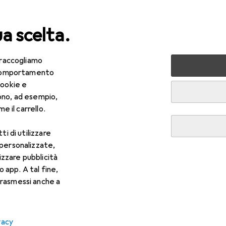
ua scelta.
 raccogliamo
da te + Giardino
Utensileria
Utensili elettrici
Foratur
e comportamento
cookie e
vvitatore a batteria
ono, ad esempio,
e il carrello.
ti di utilizzare
 personalizzate,
lizzare pubblicità
o app. A tal fine,
rasmessi anche a
vacy