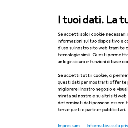
Cerca
I tuoi dati. La t
Se accetti solo i cookie necessari,
Categoria Navigazione
Tutte le categorie
Fai 
Tutte le categorie
informazioni sul tuo dispositivo 
d'uso sul nostro sito web tramite 
Trapano + A
Fai da te + Giardino
tecnologie simili. Questi permett
un login sicuro e funzioni di base com
Utensileria
Se accetti tutti i cookie, ci permet
Utensili elettrici
Prodotti
Forum
questi dati per mostrarti offerte
Foratura +
migliorare il nostro negozio e visua
Avvitamento
mirata sul nostro e su altri siti web 
determinati dati possono essere t
Accessori per
terze parti e partner pubblicitari.
trapano
Chiave a bussola
Impressum
Informativa sulla pri