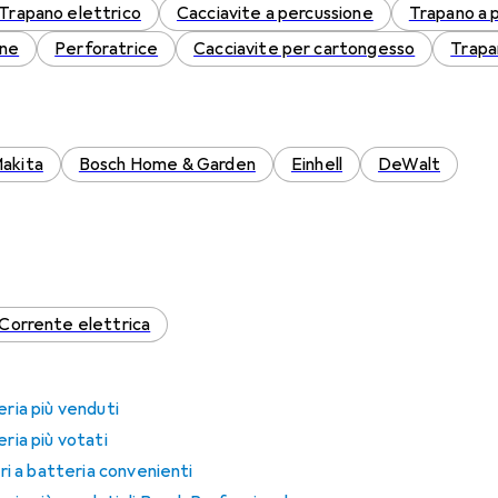
Trapano elettrico
Cacciavite a percussione
Trapano a 
one
Perforatrice
Cacciavite per cartongesso
Trapa
akita
Bosch Home & Garden
Einhell
DeWalt
Corrente elettrica
eria più venduti
eria più votati
ori a batteria convenienti