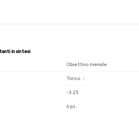
. Comfort e assenza di fastidi per tutto il giorno con le lenti me
anti in sintesi
Obiettivo mensile
i
Torico
-3.25
6 pz.