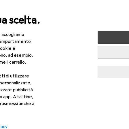
ua scelta.
 raccogliamo
lezza + Salute
Salute
Ottica
Lenti a contatto
Air
e comportamento
cookie e
ono, ad esempio,
e il carrello.
ti di utilizzare
 personalizzate,
lizzare pubblicità
o app. A tal fine,
rasmessi anche a
vacy