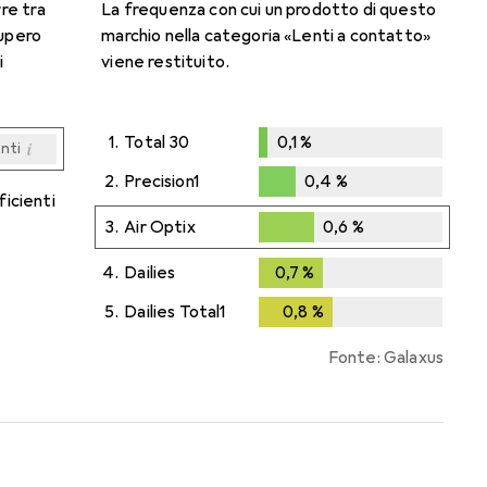
rre tra
La frequenza con cui un prodotto di questo
cupero
marchio nella categoria «Lenti a contatto»
i
viene restituito.
1.
Total 30
0,1
%
i
enti
0,1
%
i
i
i
i
enti
enti
enti
enti
2.
Precision1
0,4
%
ficienti
0,4
%
3.
Air Optix
0,6
%
0,6
%
4.
Dailies
0,7
%
0,7
%
5.
Dailies Total1
0,8
%
0,8
%
Fonte: Galaxus