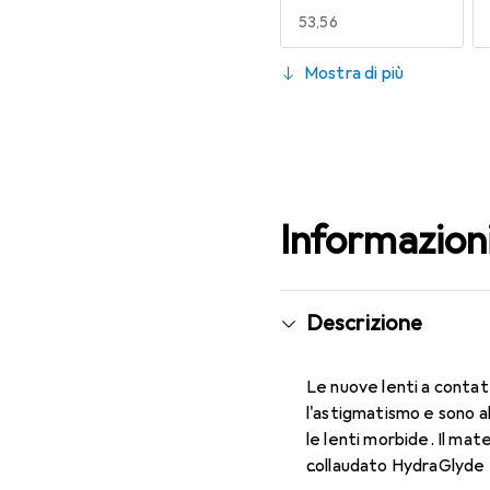
EUR
53,56
130
Mostra di più
EUR
49,16
Informazion
Descrizione
Le nuove lenti a contat
l'astigmatismo e sono a
le lenti morbide. Il mat
collaudato HydraGlyde M