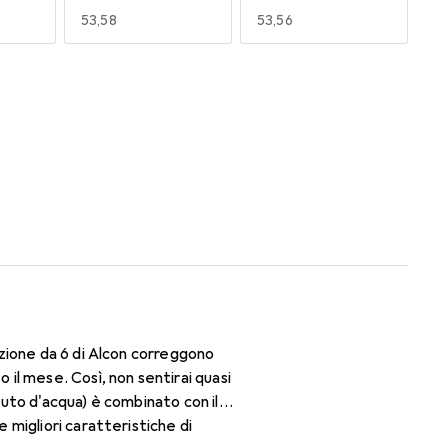
EUR
53,58
EUR
53,56
170
180
EUR
52,96
EUR
47,29
zione da 6 di Alcon correggono
il mese. Così, non sentirai quasi
nuto d'acqua) è combinato con il
migliori caratteristiche di