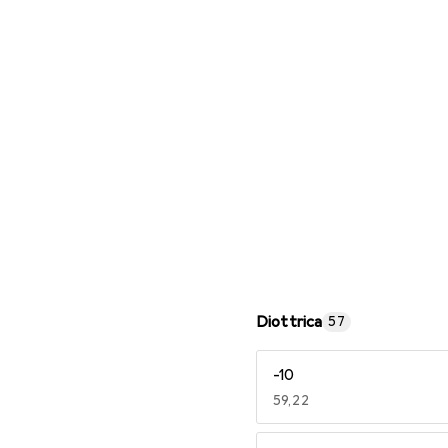
Occhiali da lettura
Diottrica
57
-10
EUR
59,22