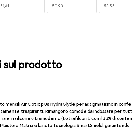
EUR
51,61
EUR
50,93
EUR
53,56
140
150
160
EUR
49,16
EUR
53,56
EUR
51,61
i sul prodotto
to mensili Air Optix plus HydraGlyde per astigmatismo in confe
ltamente traspiranti. Rimangono comode da indossare per tutto 
eriale in silicone ultramoderno (Lotrafilcon B con il 33% di conte
oisture Matrix e la nota tecnologia SmartShield, garantendo le 