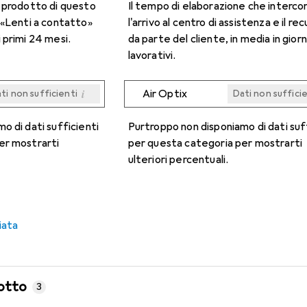
n prodotto di questo
Il tempo di elaborazione che interco
 «Lenti a contatto»
l'arrivo al centro di assistenza e il re
 primi 24 mesi.
da parte del cliente, in media in giorn
lavorativi.
i
Air Optix
ti non sufficienti
Dati non suffici
i
i
i
i
ti non sufficienti
ti non sufficienti
ti non sufficienti
ti non sufficienti
Dati non suffici
Dati non suffici
Dati non suffici
Dati non suffici
o di dati sufficienti
Purtroppo non disponiamo di dati suf
er mostrarti
per questa categoria per mostrarti
ulteriori percentuali.
iata
otto
3