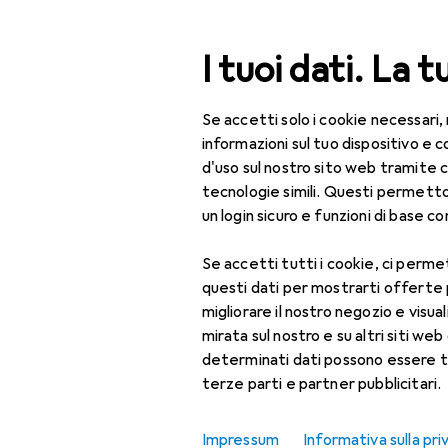
Cerca
I tuoi dati. La t
Se accetti solo i cookie necessari,
Categoria Navigazione
Tutte le categorie
Bel
Tutte le categorie
informazioni sul tuo dispositivo 
d'uso sul nostro sito web tramite 
Bellezza + Salute
tecnologie simili. Questi permett
un login sicuro e funzioni di base com
Salute
Se accetti tutti i cookie, ci permet
Ottica
questi dati per mostrarti offerte
Lenti a contatto
migliorare il nostro negozio e visua
mirata sul nostro e su altri siti web 
Lenti a contatto
determinati dati possono essere t
colorate
terze parti e partner pubblicitari.
Occhiali da computer
Impressum
Informativa sulla pri