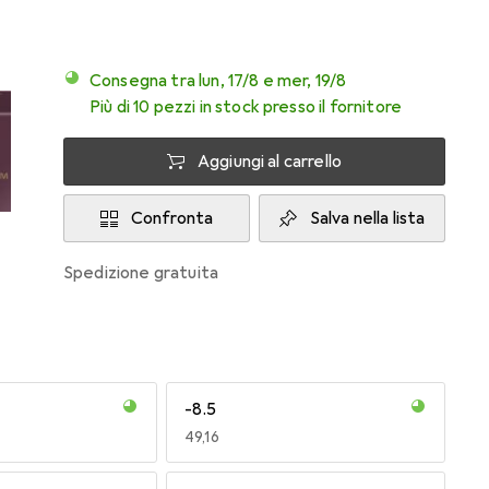
Consegna tra lun, 17/8 e mer, 19/8
Più di 10 pezzi in stock presso il fornitore
Aggiungi al carrello
Confronta
Salva nella lista
spedizione gratuita
-8.5
EUR
49,16