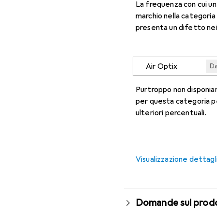
La frequenza con cui u
marchio nella categoria
presenta un difetto nei
Air Optix
Da
Da
Da
Da
Da
Purtroppo non disponiam
per questa categoria p
ulteriori percentuali.
Visualizzazione dettagl
Domande sul prod