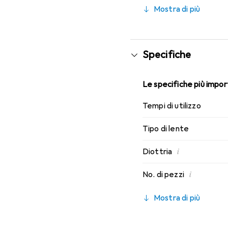
indossabilità che conosci
Mostra di più
Specifiche
Le specifiche più import
Tempi di utilizzo
Tipo di lente
i
Diottria
i
No. di pezzi
Mostra di più