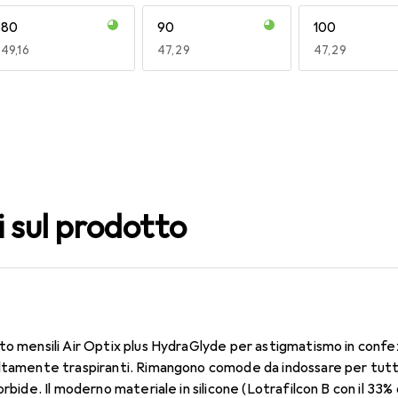
80
90
100
EUR
49,16
EUR
47,29
EUR
47,29
140
150
160
EUR
47,29
EUR
53,58
EUR
50,06
i sul prodotto
to mensili Air Optix plus HydraGlyde per astigmatismo in confe
ltamente traspiranti. Rimangono comode da indossare per tutto 
orbide. Il moderno materiale in silicone (Lotrafilcon B con il 33