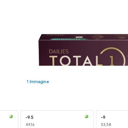
1 Immagine
-9.5
-9
EUR
49,16
EUR
53,58