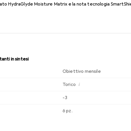
dato HydraGlyde Moisture Matrix e la nota tecnologia SmartShie
sabilità che conosci. Comfort e assenza di fastidi per tutto il gi
anti in sintesi
Obiettivo mensile
i
Torico
-3
6 pz.