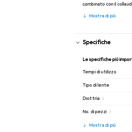
combinato con il collau
caratteristiche di indos
Mostra di più
Specifiche
Le specifiche più import
Tempi di utilizzo
Tipo di lente
i
Diottria
i
No. di pezzi
Mostra di più