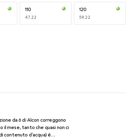
110
120
EUR
47,22
EUR
59,22
170
180
EUR
47,95
EUR
47,29
zione da 6 di Alcon correggono
il mese, tanto che quasi non ci
% di contenuto d'acqua) è