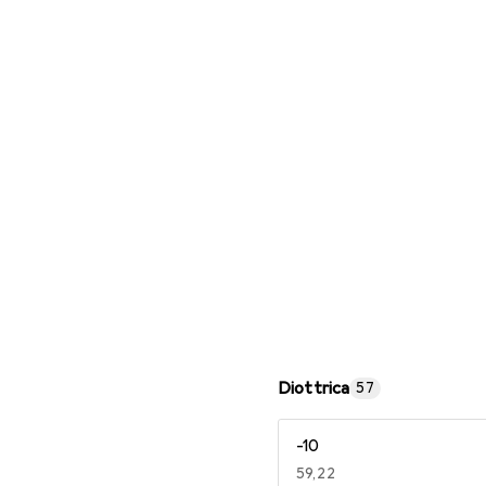
Occhiali da lettura
Diottrica
57
-10
EUR
59,22