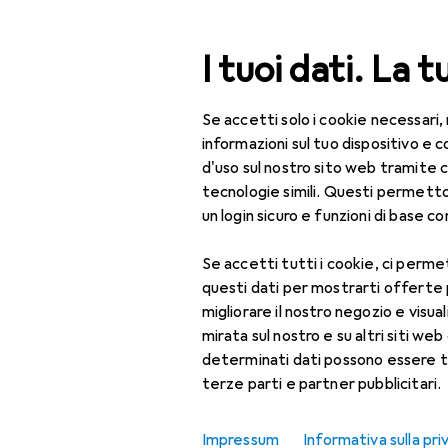
Cerca
I tuoi dati. La t
Se accetti solo i cookie necessari,
Categoria Navigazione
Tutte le categorie
Bel
Tutte le categorie
informazioni sul tuo dispositivo 
d'uso sul nostro sito web tramite 
Bellezza + Salute
tecnologie simili. Questi permett
un login sicuro e funzioni di base com
Salute
Se accetti tutti i cookie, ci permet
Ottica
questi dati per mostrarti offerte
Lenti a contatto
migliorare il nostro negozio e visua
mirata sul nostro e su altri siti web 
Lenti a contatto
determinati dati possono essere t
colorate
terze parti e partner pubblicitari.
Occhiali da computer
Impressum
Informativa sulla pri