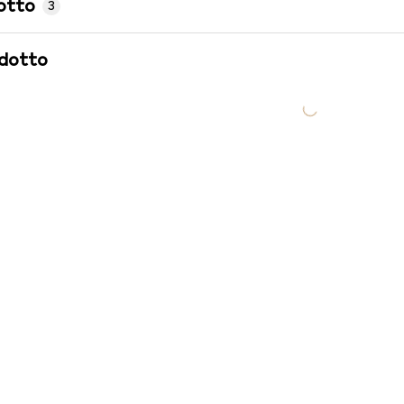
otto
3
odotto