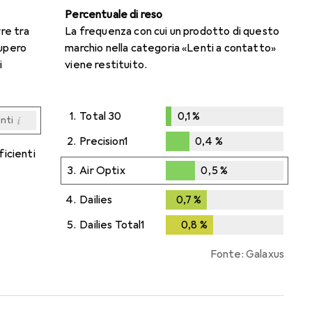
Percentuale di reso
rre tra
La frequenza con cui un prodotto di questo
cupero
marchio nella categoria «Lenti a contatto»
i
viene restituito.
1.
Total 30
0,1
%
i
enti
0,1
%
i
i
i
i
enti
enti
enti
enti
2.
Precision1
0,4
%
ficienti
0,4
%
3.
Air Optix
0,5
%
0,5
%
4.
Dailies
0,7
%
0,7
%
5.
Dailies Total1
0,8
%
0,8
%
Fonte: Galaxus