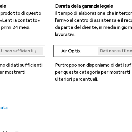
gale
Durata della garanzia legale
n prodotto di questo
Il tempo di elaborazione che interco
 «Lenti a contatto»
l'arrivo al centro di assistenza e il re
 primi 24 mesi.
da parte del cliente, in media in giorn
lavorativi.
i
Air Optix
ti non sufficienti
Dati non suffici
i
i
i
i
ti non sufficienti
ti non sufficienti
ti non sufficienti
ti non sufficienti
Dati non suffici
Dati non suffici
Dati non suffici
Dati non suffici
o di dati sufficienti
Purtroppo non disponiamo di dati suf
er mostrarti
per questa categoria per mostrarti
ulteriori percentuali.
iata