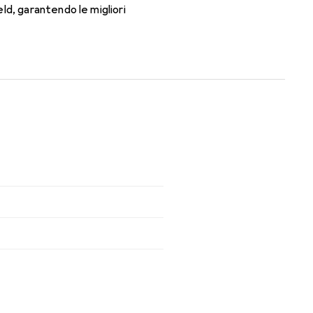
ld, garantendo le migliori
orno con queste lenti mensili.