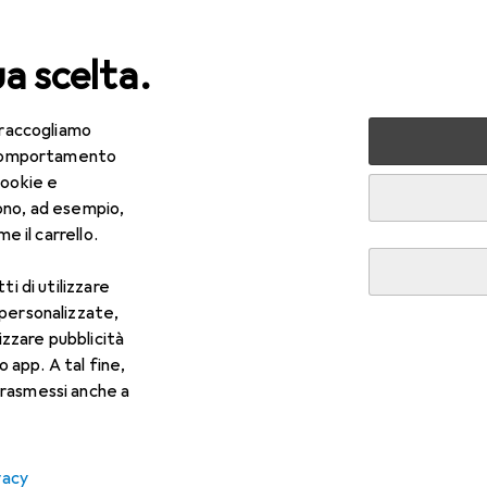
ua scelta.
 raccogliamo
lezza + Salute
Salute
Ottica
Lenti a contatto
Air
e comportamento
cookie e
ono, ad esempio,
e il carrello.
ti di utilizzare
 personalizzate,
lizzare pubblicità
o app. A tal fine,
rasmessi anche a
vacy