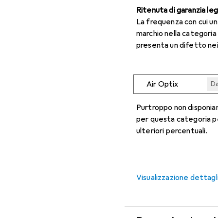
Ritenuta di garanzia le
La frequenza con cui u
marchio nella categoria
presenta un difetto nei
Air Optix
Da
Da
Da
Da
Da
Purtroppo non disponiam
per questa categoria p
ulteriori percentuali.
Visualizzazione dettagl