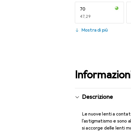
70
EUR
47,29
130
Mostra di più
EUR
47,29
Informazion
Descrizione
Le nuove lenti a contat
l'astigmatismo e sono a
si accorge delle lenti m