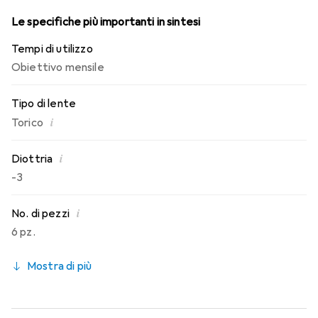
Le specifiche più importanti in sintesi
Tempi di utilizzo
Obiettivo mensile
Tipo di lente
i
Torico
i
Diottria
-3
i
No. di pezzi
6 pz.
Mostra di più