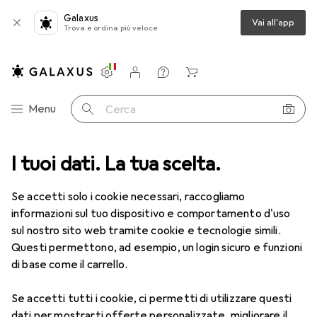
Galaxus
Vai all'app
Trova e ordina più veloce
Impostazioni
Conto cliente
Liste di confronto
Liste dei desideri
Carrello
Categoria Navigazione
Menu
Cerca
I tuoi dati. La tua scelta.
Lenti a contatto
Air Optix più HydraGlyde per l'astigmatismo
Se accetti solo i cookie necessari, raccogliamo
informazioni sul tuo dispositivo e comportamento d'uso
1 Immagine
sul nostro sito web tramite cookie e tecnologie simili.
EUR
47,29
Questi permettono, ad esempio, un login sicuro e funzioni
EUR
7,88
/
1pz.
Air Optix
più HydraGlyde per
di base come il carrello.
l'astigmatismo
Se accetti tutti i cookie, ci permetti di utilizzare questi
-3, Obiettivo mensile, 6 pz., Torico
dati per mostrarti offerte personalizzate, migliorare il