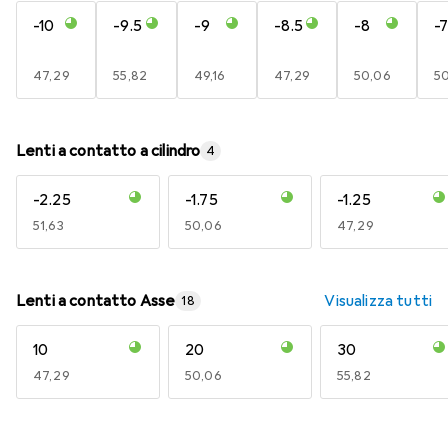
-10
-9.5
-9
-8.5
-8
-7
EUR
47,29
EUR
55,82
EUR
49,16
EUR
47,29
EUR
50,06
E
5
Lenti a contatto a cilindro
4
-2.25
-1.75
-1.25
EUR
51,63
EUR
50,06
EUR
47,29
Lenti a contatto Asse
Visualizza tutti
18
10
20
30
EUR
47,29
EUR
50,06
EUR
55,82