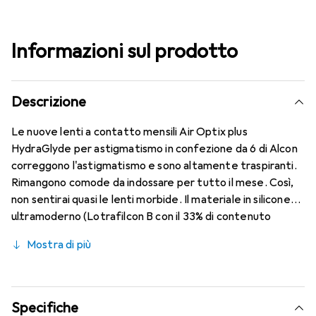
Informazioni sul prodotto
Descrizione
Le nuove lenti a contatto mensili Air Optix plus
HydraGlyde per astigmatismo in confezione da 6 di Alcon
correggono l'astigmatismo e sono altamente traspiranti.
Rimangono comode da indossare per tutto il mese. Così,
non sentirai quasi le lenti morbide. Il materiale in silicone
ultramoderno (Lotrafilcon B con il 33% di contenuto
d'acqua) è combinato con il collaudato HydraGlyde
Mostra di più
Moisture Matrix e la nota tecnologia SmartShield,
garantendo le migliori caratteristiche di indossabilità che
conosci. Un comfort duraturo e senza interruzioni per
tutto il giorno con le lenti mensili.
Specifiche