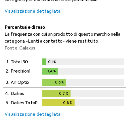
Visualizzazione dettagliata
Percentuale di reso
La frequenza con cui un prodotto di questo marchio nella
categoria «Lenti a contatto» viene restituito.
Fonte: Galaxus
1.
Total 30
0,1
%
0,1
%
2.
Precision1
0,4
%
0,4
%
3.
Air Optix
0,6
%
0,6
%
4.
Dailies
0,7
%
0,7
%
5.
Dailies Total1
0,8
%
0,8
%
Visualizzazione dettagliata