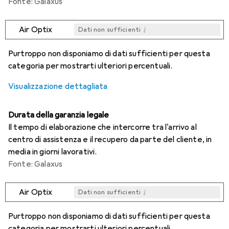
Fonte: Galaxus
i
Air Optix
Dati non sufficienti
i
i
i
i
Dati non sufficienti
Dati non sufficienti
Dati non sufficienti
Dati non sufficienti
Purtroppo non disponiamo di dati sufficienti per questa
categoria per mostrarti ulteriori percentuali.
Visualizzazione dettagliata
Durata della garanzia legale
Il tempo di elaborazione che intercorre tra l'arrivo al
centro di assistenza e il recupero da parte del cliente, in
media in giorni lavorativi.
Fonte: Galaxus
i
Air Optix
Dati non sufficienti
i
i
i
i
Dati non sufficienti
Dati non sufficienti
Dati non sufficienti
Dati non sufficienti
Purtroppo non disponiamo di dati sufficienti per questa
categoria per mostrarti ulteriori percentuali.