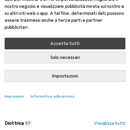
nostro negozio e visualizzare pubblicità mirata sul nostro e
Prezzo in EUR IVA incl.
su altri siti web o app. A tal fine, determinati dati possono
essere trasmessi anche a terze parti e partner
Valutazioni
pubblicitari.
Accetta tutti
Consegna tra lun, 17/8 e mer, 19/8
Più di 10 pezzi in stock presso il fornitore
Solo necessari
Aggiungi al carrello
Impostazioni
Confronta
Salva nella lista
Impressum
Informativa sulla privacy
spedizione gratuita
Diottrica
Visualizza tutti
57